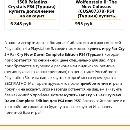
1500 Paladins
Wolfenstein II: The
Crystals PS4 (Турция)
New Colossus
купить дополнение
(CUSA07378) PS4
на аккаунт
(Турция) купить
игру на аккаунт
6 848 руб.
995 руб.
В нашем ассортименте обширная библиотека игр для консолей
Playstation 4 и Playstation 5, среди них можно
купить игру Far Cry
5 + Far Cry New Dawn Complete Edition PS4 (Турция)
, которая
приобретается по сниженной цене специально для Вас. Игра
приобретается в Турецком регионе или Индийском регионе
(регион указан в характеристиках) по цене, ниже Российского
Playstation Store на ваш аккаунт, который мы создаем для вас
БЕСПЛАТНО. Мы гарантируем, что после
приобретения игры
и
покупки на аккаунт, игра навсегда останется на Вашем аккаунте,
без каких-либо проблем. Хотите
купить Far Cry 5 + Far Cry New
Dawn Complete Edition для PS4 или PS5
? Заказывайте скорее и в
кратчайшие сроки игра будет у вас на аккаунте) И заранее,
приятной Вам игры)