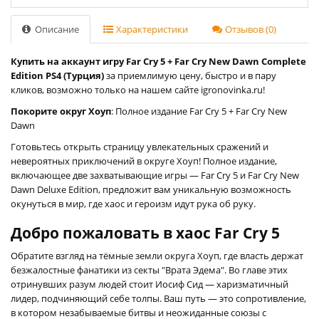
Описание
Характеристики
Отзывов (0)
Купить на аккаунт игру Far Cry 5 + Far Cry New Dawn Complete
Edition PS4 (Турция)
за приемлимую цену, быстро и в пару
кликов, возможно только на нашем сайте igronovinka.ru!
Покорите округ Хоуп
: Полное издание Far Cry 5 + Far Cry New
Dawn
Готовьтесь открыть страницу увлекательных сражений и
невероятных приключений в округе Хоуп! Полное издание,
включающее две захватывающие игры — Far Cry 5 и Far Cry New
Dawn Deluxe Edition, предложит вам уникальную возможность
окунуться в мир, где хаос и героизм идут рука об руку.
Добро пожаловать в хаос Far Cry 5
Обратите взгляд на тёмные земли округа Хоуп, где власть держат
безжалостные фанатики из секты "Врата Эдема". Во главе этих
отринувших разум людей стоит Иосиф Сид — харизматичный
лидер, подчиняющий себе толпы. Ваш путь — это сопротивление,
в котором незабываемые битвы и неожиданные союзы с