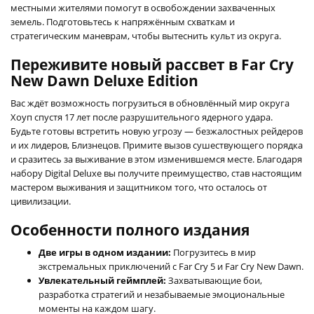
местными жителями помогут в освобождении захваченных
земель. Подготовьтесь к напряжённым схваткам и
стратегическим маневрам, чтобы вытеснить культ из округа.
Переживите новый рассвет в Far Cry
New Dawn Deluxe Edition
Вас ждёт возможность погрузиться в обновлённый мир округа
Хоуп спустя 17 лет после разрушительного ядерного удара.
Будьте готовы встретить новую угрозу — безжалостных рейдеров
и их лидеров, Близнецов. Примите вызов сушествующего порядка
и сразитесь за выживание в этом изменившемся месте. Благодаря
набору Digital Deluxe вы получите преимущество, став настоящим
мастером выживания и защитником того, что осталось от
цивилизации.
Особенности полного издания
Две игры в одном издании:
Погрузитесь в мир
экстремальных приключений с Far Cry 5 и Far Cry New Dawn.
Увлекательный геймплей:
Захватывающие бои,
разработка стратегий и незабываемые эмоциональные
моменты на каждом шагу.