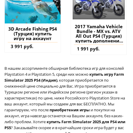
2017 Yamaha Vehicle
3D Arcade Fishing PS4
Bundle - MX vs. ATV
(Турция) купить
All Out PS4 (Турция)
игру на аккаунт
купить дополнение
на аккаунт
3 991 руб.
1 991 руб.
В нашем ассортименте обширная библиотека игр для консолей
Playstation 4 и Playstation 5, среди них можно
купить игру Farm
Simulator 2025 PS4 (Индия)
, которая приобретается по
сниженной цене специально для Вас. Игра приобретается в
Турецком регионе или Индийском регионе (регион указан в
характеристиках) по цене, ниже Российского Playstation Store на
ваш аккаунт, который мы создаем для вас БЕСПЛАТНО. Мы
гарантируем, что после
приобретения игры
и покупки на
аккаунт, игра навсегда останется на Вашем аккаунте, без каких-
либо проблем. Хотите
купить Farm Simulator 2025 для PS4 или
PS5
? Заказывайте скорее и в кратчайшие сроки игра будет у вас