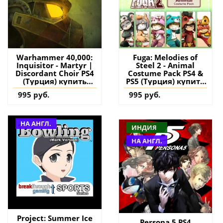
Warhammer 40,000:
Fuga: Melodies of
Inquisitor - Martyr |
Steel 2 - Animal
Discordant Choir PS4
Costume Pack PS4 &
(Турция) купить
PS5 (Турция) купить
дополнение на
дополнение на
995 руб.
995 руб.
аккаунт
аккаунт
НА АНГЛ.
ИНДИЯ
НА АНГЛ.
Project: Summer Ice
Persona 5 PS4