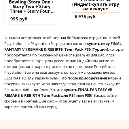
Bowling (Story One +
(Индия) купить игру
Story Two + Story
на аккаунт
Three + Story Four +
Story Five + Welcome
6 976 руб.
995 руб.
Mark's Story in the
World of Project:
Summer Ice) (Mark
Version) PS4 (Турция)
В нашем ассортименте обширная библиотека игр для консолей
купить игру на
аккаунт
Playstation 4 и Playstation 5, среди них можно
купить игру FINAL
FANTASY VII REMAKE & REBIRTH Twin Pack PS5 (Турция)
, которая
приобретается по сниженной цене специально для Вас. Игра
приобретается в Турецком регионе или Индийском регионе
(регион указан в характеристиках) по цене, ниже Российского
Playstation Store на ваш аккаунт, который мы создаем для вас
БЕСПЛАТНО. Мы гарантируем, что после
приобретения игры
и
покупки на аккаунт, игра навсегда останется на Вашем аккаунте,
без каких-либо проблем. Хотите
купить FINAL FANTASY VII
REMAKE & REBIRTH Twin Pack для PS4 или PS5
? Заказывайте
скорее и в кратчайшие сроки игра будет у вас на аккаунте) И
заранее, приятной Вам игры)