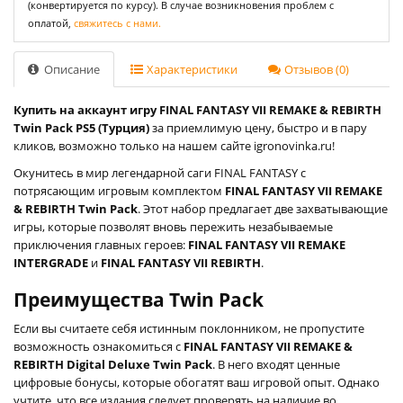
(конвертируется по курсу). В случае возникновения проблем с
оплатой,
свяжитесь с нами.
Описание
Характеристики
Отзывов (0)
Купить на аккаунт игру FINAL FANTASY VII REMAKE & REBIRTH
Twin Pack PS5 (Турция)
за приемлимую цену, быстро и в пару
кликов, возможно только на нашем сайте igronovinka.ru!
Окунитесь в мир легендарной саги FINAL FANTASY с
потрясающим игровым комплектом
FINAL FANTASY VII REMAKE
& REBIRTH Twin Pack
. Этот набор предлагает две захватывающие
игры, которые позволят вновь пережить незабываемые
приключения главных героев:
FINAL FANTASY VII REMAKE
INTERGRADE
и
FINAL FANTASY VII REBIRTH
.
Преимущества Twin Pack
Если вы считаете себя истинным поклонником, не пропустите
возможность ознакомиться с
FINAL FANTASY VII REMAKE &
REBIRTH Digital Deluxe Twin Pack
. В него входят ценные
цифровые бонусы, которые обогатят ваш игровой опыт. Однако
учтите, что все издания следует проверять на наличие во