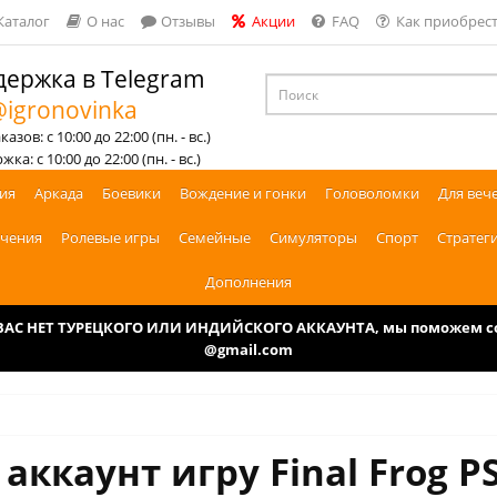
Каталог
О нас
Отзывы
Акции
FAQ
Как приобрест
ержка в Telegram
igronovinka
азов: с 10:00 до 22:00 (пн. - вс.)
ка: с 10:00 до 22:00 (пн. - вс.)
ия
Аркада
Боевики
Вождение и гонки
Головоломки
Для веч
чения
Ролевые игры
Семейные
Симуляторы
Спорт
Стратег
Дополнения
У ВАС НЕТ ТУРЕЦКОГО ИЛИ ИНДИЙСКОГО АККАУНТА, мы поможем соз
@gmail.com
аккаунт игру Final Frog P