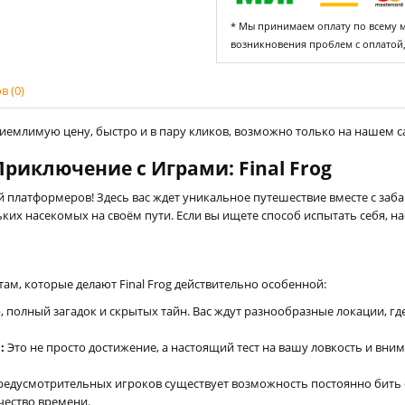
* Мы принимаем оплату по всему ми
возникновения проблем с оплатой
 (0)
иемлимую цену, быстро и в пару кликов, возможно только на нашем сай
риключение с Играми: Final Frog
й платформеров! Здесь вас ждет уникальное путешествие вместе с заба
ких насекомых на своём пути. Если вы ищете способ испытать себя, н
, которые делают Final Frog действительно особенной:
, полный загадок и скрытых тайн. Вас ждут разнообразные локации, гд
:
Это не просто достижение, а настоящий тест на вашу ловкость и вни
едусмотрительных игроков существует возможность постоянно бить св
чество времени.