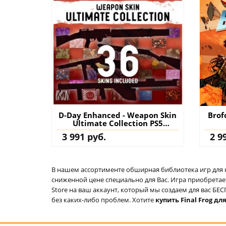
D-Day Enhanced - Weapon Skin
Brof
Ultimate Collection PS5
(Турция) купить дополнение
3 991 руб.
2 9
на аккаунт
В нашем ассортименте обширная библиотека игр для кон
сниженной цене специально для Вас. Игра приобретает
Store на ваш аккаунт, который мы создаем для вас Б
без каких-либо проблем. Хотите
купить Final Frog для