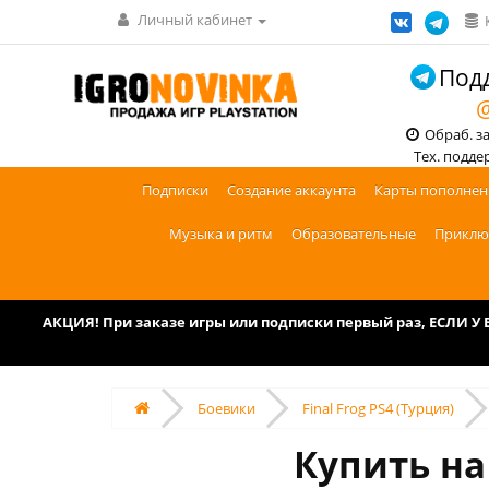
Личный кабинет
Подд
@
Обраб. зак
Тех. поддерж
Подписки
Создание аккаунта
Карты пополнен
Музыка и ритм
Образовательные
Приклю
АКЦИЯ! При заказе игры или подписки первый раз, ЕСЛИ 
Боевики
Final Frog PS4 (Турция)
Купить на 