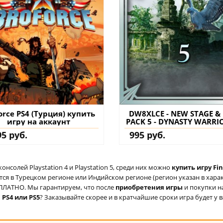
orce PS4 (Турция) купить
DW8XLCE - NEW STAGE &
игру на аккаунт
PACK 5 - DYNASTY WARRIO
Xtreme Legends Compl
95 руб.
995 руб.
Edition PS4 (Турция) ку
дополнение на аккау
солей Playstation 4 и Playstation 5, среди них можно
купить игру Fin
ся в Турецком регионе или Индийском регионе (регион указан в характ
ЕСПЛАТНО. Мы гарантируем, что после
приобретения игры
и покупки н
 PS4 или PS5
? Заказывайте скорее и в кратчайшие сроки игра будет у в