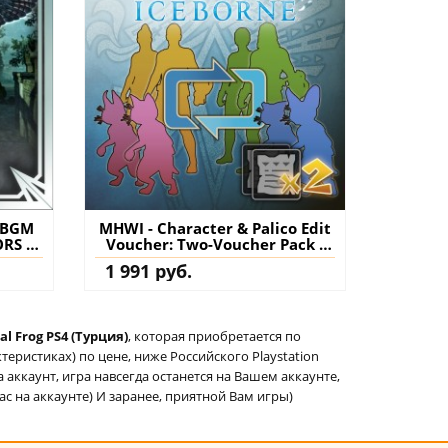
 BGM
MHWI - Character & Palico Edit
RS 8:
Voucher: Two-Voucher Pack -
ete
Monster Hunter: World PS4
1 991 руб.
пить
(Турция) купить дополнение
нт
на аккаунт
al Frog PS4 (Турция)
, которая приобретается по
еристиках) по цене, ниже Российского Playstation
а аккаунт, игра навсегда останется на Вашем аккаунте,
ас на аккаунте) И заранее, приятной Вам игры)