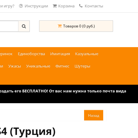
и игру?
Инструкции
Корзина
Контакты
Товаров 0 (0 руб.)
еринок
Единоборства
Имитация
Казуальные
ии
Ужасы
Уникальные
Фитнес
Шутеры
дать его БЕСПЛАТНО! От вас нам нужна только почта вида
S4 (Турция)