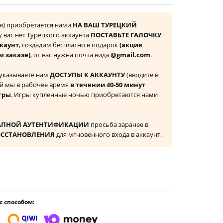
ция) приобретается нами
НА ВАШ ТУРЕЦКИЙ
 у вас нет Турецкого аккаунта
ПОСТАВЬТЕ ГАЛОЧКУ
ккаунт
, создадим бесплатно в подарок
(акция
м заказе)
, от вас нужна почта вида
@gmail.com
.
 указываете нам
ДОСТУПЫ К АККАУНТУ
(вводите в
й мы в рабочее время
в течении 40-50 минут
гры
. Игры купленные ночью приобретаются нами
АПНОЙ АУТЕНТИФИКАЦИИ
просьба заранее в
ОССТАНОВЛЕНИЯ
для мгновенного входа в аккаунт.
 способом: