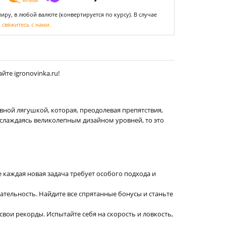
ру, в любой валюте (конвертируется по курсу). В случае
,
свяжитесь с нами.
те igronovinka.ru!
вной лягушкой, которая, преодолевая препятствия,
аслаждаясь великолепным дизайном уровней, то это
е каждая новая задача требует особого подхода и
мательность. Найдите все спрятанные бонусы и станьте
ои рекорды. Испытайте себя на скорость и ловкость,