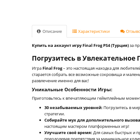
Описание
Характеристики
Отзывов
Купить на аккаунт игру Final Frog PS4 (Турция)
за пр
Погрузитесь в Увлекательное П
Игра
Final Frog
– это настоящая находка для любителе
старается собрать все возможные сокровища и малень
развлечение именно для вас!
Уникальные Особенности Игры:
Приготовьтесь к впечатляющим геймплейным моментам
30 незабываемых уровней:
Погрузитесь в мир
стратегии.
Собирайте мух для дополнительного вызова
настоящим мастером платформенных игр!
Улучшите своё время:
Для самых быстрых и пр
преодолевая препятствия за минимальное коли