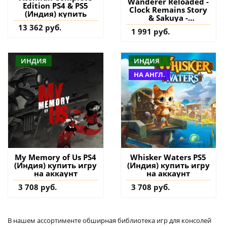
Wanderer Reloaded -
Edition PS4 & PS5
Clock Remains Story
(Индия) купить
& Sakuya -
GensoWanderer -
13 362 руб.
1 991 руб.
RELOADED- PS4
(Турция) купить
дополнение на
аккаунт
ИНДИЯ
ИНДИЯ
НА АНГЛ.
My Memory of Us PS4
Whisker Waters PS5
(Индия) купить игру
(Индия) купить игру
на аккаунт
на аккаунт
3 708 руб.
3 708 руб.
В нашем ассортименте обширная библиотека игр для консолей