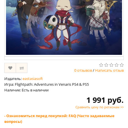
0 отзывов
/
Написать отзыв
Издатель:
eastasiasoft
Игра: Flightpath: Adventures in Venaris PS4 & PS5
Наличие: Есть в наличии
1 991 руб.
Сравнить цену по регионам >>
- Ознакомиться перед покупкой: FAQ (Часто задаваемые
вопросы)