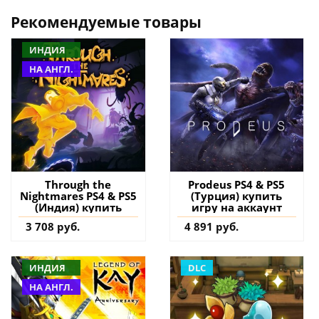
Рекомендуемые товары
ИНДИЯ
НА АНГЛ.
Through the
Prodeus PS4 & PS5
Nightmares PS4 & PS5
(Турция) купить
(Индия) купить
игру на аккаунт
3 708 руб.
4 891 руб.
ИНДИЯ
DLC
НА АНГЛ.