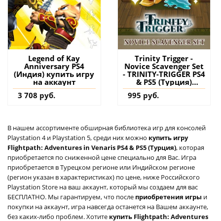
Legend of Kay
Trinity Trigger -
Anniversary PS4
Novice Scavenger Set
(Индия) купить игру
- TRINITY-TRIGGER PS4
на аккаунт
& PS5 (Турция)
купить дополнение
3 708 руб.
995 руб.
на аккаунт
В нашем ассортименте обширная библиотека игр для консолей
Playstation 4 и Playstation 5, среди них можно
купить игру
Flightpath: Adventures in Venaris PS4 & PS5 (Турция)
, которая
приобретается по сниженной цене специально для Вас. Игра
приобретается в Турецком регионе или Индийском регионе
(регион указан в характеристиках) по цене, ниже Российского
Playstation Store на ваш аккаунт, который мы создаем для вас
БЕСПЛАТНО. Мы гарантируем, что после
приобретения игры
и
покупки на аккаунт, игра навсегда останется на Вашем аккаунте,
без каких-либо проблем. Хотите
купить Flightpath: Adventures