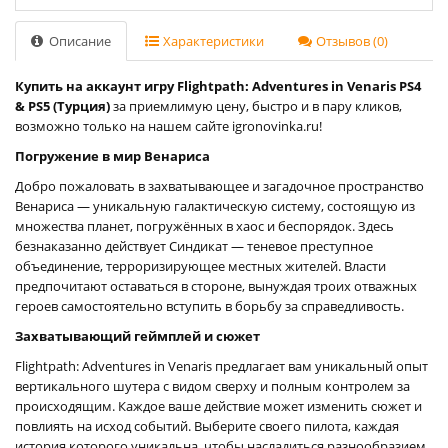
Описание
Характеристики
Отзывов (0)
Купить на аккаунт игру Flightpath: Adventures in Venaris PS4
& PS5 (Турция)
за приемлимую цену, быстро и в пару кликов,
возможно только на нашем сайте igronovinka.ru!
Погружение в мир Венариса
Добро пожаловать в захватывающее и загадочное пространство
Венариса — уникальную галактическую систему, состоящую из
множества планет, погружённых в хаос и беспорядок. Здесь
безнаказанно действует Синдикат — теневое преступное
объединение, терроризирующее местных жителей. Власти
предпочитают оставаться в стороне, вынуждая троих отважных
героев самостоятельно вступить в борьбу за справедливость.
Захватывающий геймплей и сюжет
Flightpath: Adventures in Venaris предлагает вам уникальный опыт
вертикального шутера с видом сверху и полным контролем за
происходящим. Каждое ваше действие может изменить сюжет и
повлиять на исход событий. Выберите своего пилота, каждая
история которого уникальна, чтобы насладиться разнообразием