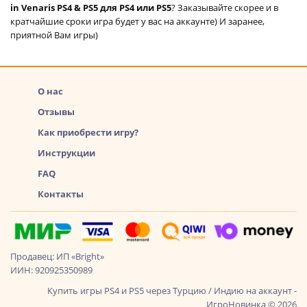
in Venaris PS4 & PS5 для PS4 или PS5
? Заказывайте скорее и в
кратчайшие сроки игра будет у вас на аккаунте) И заранее,
приятной Вам игры)
О нас
Отзывы
Как приобрести игру?
Инструкции
FAQ
Контакты
Продавец: ИП «Bright»
ИИН: 920925350989
Купить игры PS4 и PS5 через Турцию / Индию на аккаунт -
ИгроНовинка © 2026