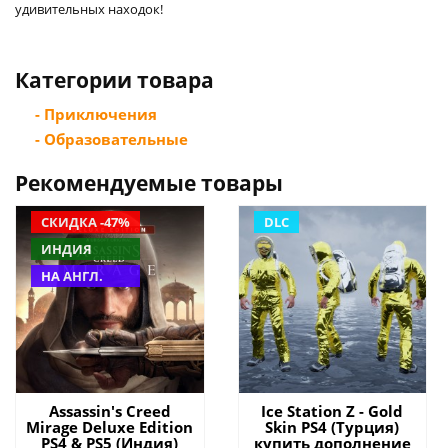
удивительных находок!
Категории товара
- Приключения
- Образовательные
Рекомендуемые товары
СКИДКА -47%
DLC
ИНДИЯ
НА АНГЛ.
Assassin's Creed
Ice Station Z - Gold
Mirage Deluxe Edition
Skin PS4 (Турция)
PS4 & PS5 (Индия)
купить дополнение