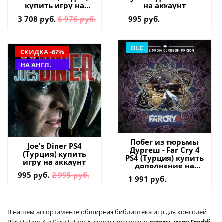
купить игру на
на аккаунт
аккаунт
3 708 руб.
6 976 руб.
995 руб.
DLC
СКИДКА -67%
НА АНГЛ.
Побег из тюрьмы
Joe's Diner PS4
Дургеш - Far Cry 4
(Турция) купить
PS4 (Турция) купить
игру на аккаунт
дополнение на
аккаунт
995 руб.
2 995 руб.
1 991 руб.
В нашем ассортименте обширная библиотека игр для консолей
Playstation 4 и Playstation 5, среди них можно
купить игру Freddi