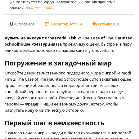
(конвертируется по курсу). В случае возникновения проблем с
оплатой,
свяжитесь с нами.
Описание
Характеристики
Отзывов (0)
Купить на аккаунт игру Freddi Fish 2: The Case of The Haunted
Schoolhouse PS4 (Турция)
за приемлимую цену, быстро и в пару
кликов, возможно только на нашем сайте igronovinka.ru!
Погружение в загадочный мир
Откройте двери таинственного подводного мира с игрой «Freddi
Fish 2: The Case of The Haunted Schoolhouse». Это захватывающее
приключение обещает целый водоворот интриг и загадок,
способный перенести вас в глубины океанского царства, где
каждый уголок полон тайн. Присоединяйтесь к бесстрашным
героям — Фредди Фиш и её верному другу Лютеру, чтобы
распутать новую мистическую историю.
Первый шаг в неизвестность
С самого начала игры Фредди и Лютер оказываются в непростой
ситуации: в классе царит паника. Перепуганные одноклассники