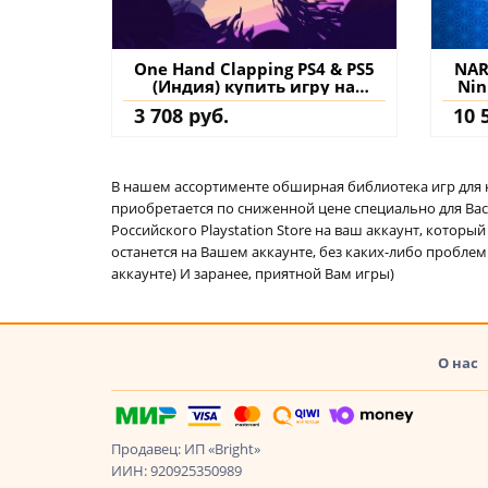
One Hand Clapping PS4 & PS5
NAR
(Индия) купить игру на
Nin
аккаунт
D
3 708 руб.
10 
(Т
В нашем ассортименте обширная библиотека игр для кон
приобретается по сниженной цене специально для Вас.
Российского Playstation Store на ваш аккаунт, котор
останется на Вашем аккаунте, без каких-либо проблем
аккаунте) И заранее, приятной Вам игры)
О нас
Продавец: ИП «Bright»
ИИН: 920925350989