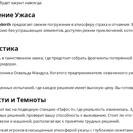
будет закрыт навсегда.
ение Ужаса
ebirth
предлагает свежее погружение в атмосферу страха и отчаяния. 
сторию без устрашающих элементов, доступен режим приключений, кот
истика
 в таинственном замке, где предстоит собрать фрагменты потерянной 
оридорах.
оника Освальда Мандуса, богатого предпринимателя, охваченного ужа
щенных испытаний, где каждое решение имеет высокую цену. Вы готовы
сти и Темноты
ит вас на подводную станцию «Пафос II», где реальность изменилась.
вых решений, проверит вашу способность к выживанию. Стоит ли что-
веком и машиной, располагая вас к принятию трудных решений.
ужая игроков в насыщенные атмосферой ужасы с глубокими сюжетами