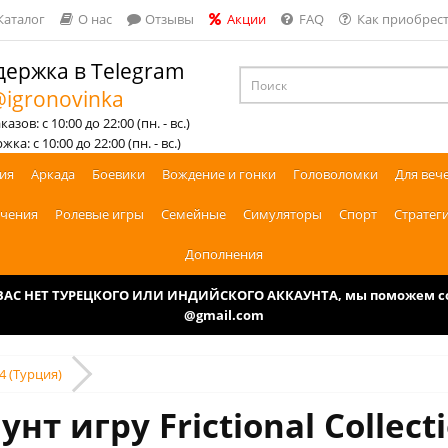
Каталог
О нас
Отзывы
Акции
FAQ
Как приобрест
ержка в Telegram
igronovinka
азов: с 10:00 до 22:00 (пн. - вс.)
ка: с 10:00 до 22:00 (пн. - вс.)
ия
Аркада
Боевики
Вождение и гонки
Головоломки
Для веч
чения
Ролевые игры
Семейные
Симуляторы
Спорт
Стратег
Дополнения
У ВАС НЕТ ТУРЕЦКОГО ИЛИ ИНДИЙСКОГО АККАУНТА, мы поможем соз
@gmail.com
S4 (Турция)
нт игру Frictional Collect