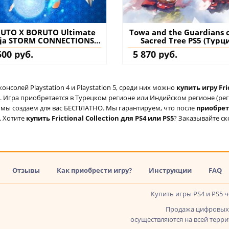
UTO X BORUTO Ultimate
Towa and the Guardians o
ja STORM CONNECTIONS
Sacred Tree PS5 (Турц
eluxe Edition PS4 & PS5
купить игру на аккау
500 руб.
5 870 руб.
урция) купить игру на
аккаунт
солей Playstation 4 и Playstation 5, среди них можно
купить игру Fri
 Игра приобретается в Турецком регионе или Индийском регионе (реги
ый мы создаем для вас БЕСПЛАТНО. Мы гарантируем, что после
приобре
. Хотите
купить Frictional Collection для PS4 или PS5
? Заказывайте ск
Отзывы
Как приобрести игру?
Инструкции
FAQ
Купить игры PS4 и PS5 
Продажа цифровых 
осуществляются на всей террит