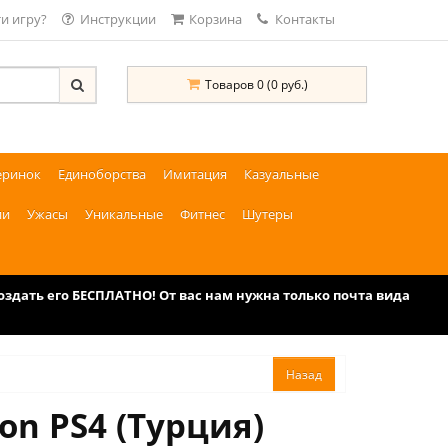
и игру?
Инструкции
Корзина
Контакты
Товаров 0 (0 руб.)
еринок
Единоборства
Имитация
Казуальные
ии
Ужасы
Уникальные
Фитнес
Шутеры
дать его БЕСПЛАТНО! От вас нам нужна только почта вида
ion PS4 (Турция)