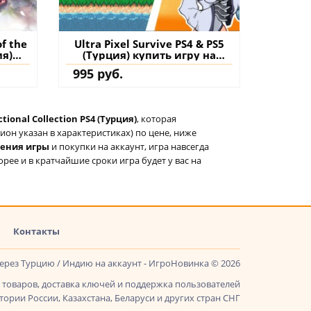
f the
Ultra Pixel Survive PS4 & PS5
ия)
(Турция) купить игру на
нт
аккаунт
995 руб.
ctional Collection PS4 (Турция)
, которая
он указан в характеристиках) по цене, ниже
тения игры
и покупки на аккаунт, игра навсегда
орее и в кратчайшие сроки игра будет у вас на
Контакты
через Турцию / Индию на аккаунт - ИгроНовинка © 2026
товаров, доставка ключей и поддержка пользователей
ории России, Казахстана, Беларуси и других стран СНГ