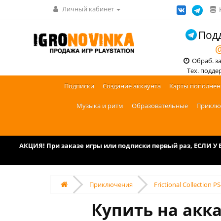
Личный кабинет
Подд
@
Обраб. зак
Тех. поддерж
Подписки
Создание аккаунта
Карты пополнен
Музыка и ритм
Образовательные
Приклю
АКЦИЯ! При заказе игры или подписки первый раз, ЕСЛИ 
Приключения
Frictional Collection P
Купить на аккау