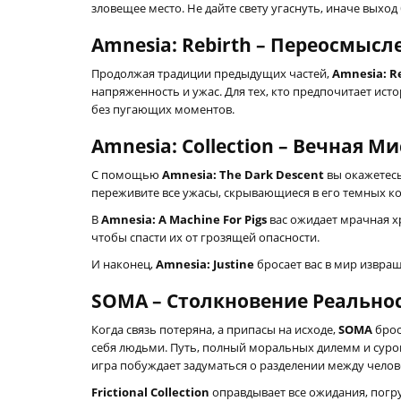
зловещее место. Не дайте свету угаснуть, иначе выход 
Amnesia: Rebirth – Переосмысл
Продолжая традиции предыдущих частей,
Amnesia: R
напряженность и ужас. Для тех, кто предпочитает и
без пугающих моментов.
Amnesia: Collection – Вечная М
С помощью
Amnesia: The Dark Descent
вы окажетесь
переживите все ужасы, скрывающиеся в его темных к
В
Amnesia: A Machine For Pigs
вас ожидает мрачная хр
чтобы спасти их от грозящей опасности.
И наконец,
Amnesia: Justine
бросает вас в мир извра
SOMA – Столкновение Реально
Когда связь потеряна, а припасы на исходе,
SOMA
брос
себя людьми. Путь, полный моральных дилемм и суро
игра побуждает задуматься о разделении между чело
Frictional Collection
оправдывает все ожидания, погр