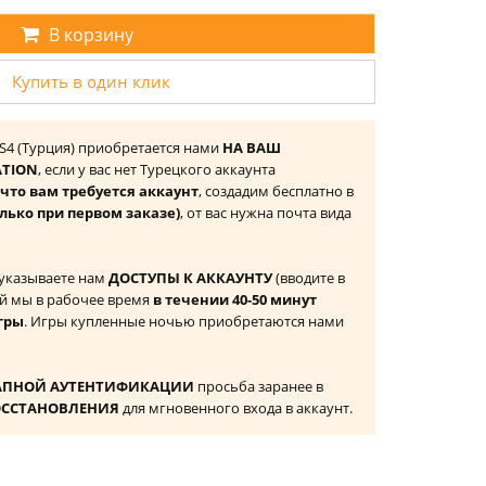
В корзину
Купить в один клик
n PS4 (Турция) приобретается нами
НА ВАШ
ATION
, если у вас нет Турецкого аккаунта
то вам требуется аккаунт
, создадим бесплатно в
лько при первом заказе)
, от вас нужна почта вида
 указываете нам
ДОСТУПЫ К АККАУНТУ
(вводите в
й мы в рабочее время
в течении 40-50 минут
гры
. Игры купленные ночью приобретаются нами
АПНОЙ АУТЕНТИФИКАЦИИ
просьба заранее в
ОССТАНОВЛЕНИЯ
для мгновенного входа в аккаунт.