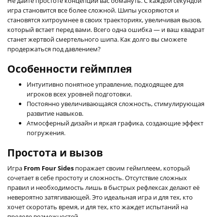
Не дайте простоте концепции вас обмануть. С каждой секундой
игра становится все более сложной. Шипы ускоряются и
становятся хитроумнее в своих траекториях, увеличивая вызов,
который встает перед вами. Всего одна ошибка — и ваш квадрат
станет жертвой смертельного шипа. Как долго вы сможете
продержаться под давлением?
Особенности геймплея
Интуитивно понятное управление, подходящее для
игроков всех уровней подготовки.
Постоянно увеличивающаяся сложность, стимулирующая
развитие навыков.
Атмосферный дизайн и яркая графика, создающие эффект
погружения.
Простота и вызов
Игра
From Four Sides
поражает своим геймплеем, который
сочетает в себе простоту и сложность. Отсутствие сложных
правил и необходимость лишь в быстрых рефлексах делают её
невероятно затягивающей. Это идеальная игра и для тех, кто
хочет скоротать время, и для тех, кто жаждет испытаний на
пределе возможностей.