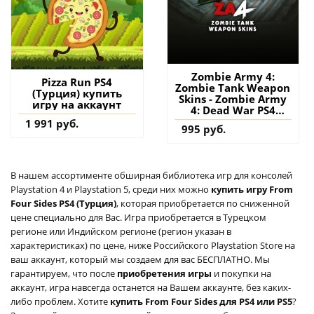
Zombie Army 4:
Pizza Run PS4
Zombie Tank Weapon
(Турция) купить
Skins - Zombie Army
игру на аккаунт
4: Dead War PS4
(Турция) купить
1 991 руб.
995 руб.
дополнение на
аккаунт
В нашем ассортименте обширная библиотека игр для консолей
Playstation 4 и Playstation 5, среди них можно
купить игру From
Four Sides PS4 (Турция)
, которая приобретается по сниженной
цене специально для Вас. Игра приобретается в Турецком
регионе или Индийском регионе (регион указан в
характеристиках) по цене, ниже Российского Playstation Store на
ваш аккаунт, который мы создаем для вас БЕСПЛАТНО. Мы
гарантируем, что после
приобретения игры
и покупки на
аккаунт, игра навсегда останется на Вашем аккаунте, без каких-
либо проблем. Хотите
купить From Four Sides для PS4 или PS5
?