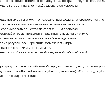
 — это вершина инженерного искусства, которая требует от вас, как л
удьте готовы к трудностям. Да здравствует королева!
еще не накрыт снегом, что позволяет вам создать генератор с нуля, го
ли»:
новые возможности и свежие решения для игроков.
 сформировать общество по собственным правилам.
ов до забастовок, предстоит справляться с новыми рисками.
г — у вас в руках множество способов воздействия.
овые ресурсы, расширяющие возможности игры.
еграфной станции и многое другое.
ных, способных стать дешевой и надежной рабочей силой.
рь доступен в полном объеме! Он предоставит вам доступ ко всем ра
ополнения: «The Last Autumn» («Последняя осень»), «On The Edge» («На 
историю мира Frostpunk.