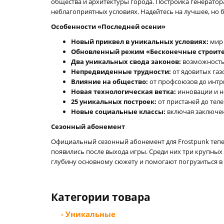
общества и архитектуры города. Постройка генератора
неблагоприятных условиях. Надейтесь на лучшее, но б
Особенности «Последней осени»
Новый приквел в уникальных условиях:
мир 
Обновленный режим «Бесконечные строите
Два уникальных свода законов:
возможность
Непредвиденные трудности:
от ядовитых газ
Влияние на общество:
от профсоюзов до интри
Новая технологическая ветка:
инновации и н
25 уникальных построек:
от пристаней до тел
Новые социальные классы:
включая заключен
Сезонный абонемент
Официальный сезонный абонемент для Frostpunk тепе
появились после выхода игры. Среди них три крупных д
глубину основному сюжету и помогают погрузиться в 
Категории товара
- Уникальные