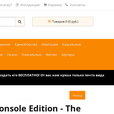
и игру?
Инструкции
Корзина
Контакты
Товаров 0 (0 руб.)
еринок
Единоборства
Имитация
Казуальные
ии
Ужасы
Уникальные
Фитнес
Шутеры
дать его БЕСПЛАТНО! От вас нам нужна только почта вида
sole Edition - The