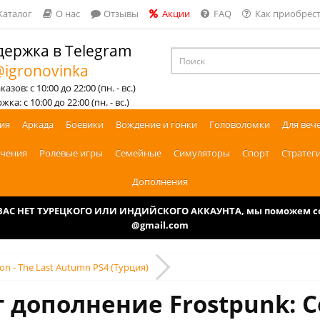
Каталог
О нас
Отзывы
Акции
FAQ
Как приобрест
ержка в Telegram
igronovinka
азов: с 10:00 до 22:00 (пн. - вс.)
ка: с 10:00 до 22:00 (пн. - вс.)
ия
Аркада
Боевики
Вождение и гонки
Головоломки
Для веч
чения
Ролевые игры
Семейные
Симуляторы
Спорт
Стратег
Дополнения
У ВАС НЕТ ТУРЕЦКОГО ИЛИ ИНДИЙСКОГО АККАУНТА, мы поможем соз
@gmail.com
ion - The Last Autumn PS4 (Турция)
 дополнение Frostpunk: Con