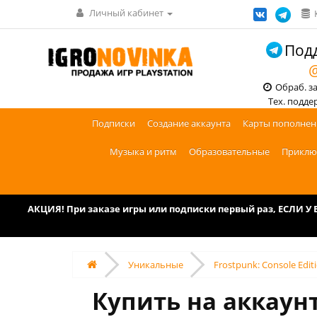
Личный кабинет
Подд
@
Обраб. зак
Тех. поддерж
Подписки
Создание аккаунта
Карты пополнен
Музыка и ритм
Образовательные
Приклю
АКЦИЯ! При заказе игры или подписки первый раз, ЕСЛИ 
Уникальные
Frostpunk: Console Edit
Купить на аккаунт