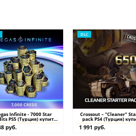
DLC
gas Infinite - 7000 Star
Crossout – "Cleaner" Sta
dits PS5 (Турция) купить
pack PS4 (Турция) куп
ополнение на аккаунт
дополнение на аккау
38 руб.
1 991 руб.