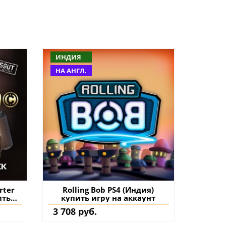
ИНДИЯ
НА АНГЛ.
rter
Rolling Bob PS4 (Индия)
ить
купить игру на аккаунт
нт
3 708 руб.