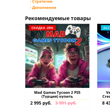
- Стратегии
- Дополнения
Рекомендуемые товары
СКИДКА -25%
DLC
Mad Games Tycoon 2 PS5
Ve
(Турция) купить
Cre
д
2 995 руб.
3 991 руб.
8 4