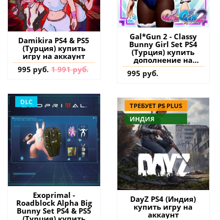
Gal*Gun 2 - Classy
Damikira PS4 & PS5
Bunny Girl Set PS4
(Турция) купить
(Турция) купить
игру на аккаунт
дополнение на
аккаунт
995 руб.
1 991 руб.
995 руб.
DLC
ТРЕБУЕТ PS PLUS
ИНДИЯ
Exoprimal -
DayZ PS4 (Индия)
Roadblock Alpha Big
купить игру на
Bunny Set PS4 & PS5
аккаунт
(Турция) купить