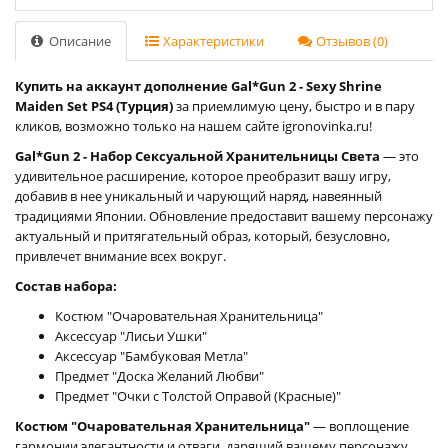
Описание
Характеристики
Отзывов (0)
Купить на аккаунт дополнение Gal*Gun 2 - Sexy Shrine
Maiden Set PS4 (Турция)
за приемлимую цену, быстро и в пару
кликов, возможно только на нашем сайте igronovinka.ru!
Gal*Gun 2 - Набор Сексуальной Хранительницы Света
— это
удивительное расширение, которое преобразит вашу игру,
добавив в нее уникальный и чарующий наряд, навеянный
традициями Японии. Обновление предоставит вашему персонажу
актуальный и притягательный образ, который, безусловно,
привлечет внимание всех вокруг.
Состав набора:
Костюм "Очаровательная Хранительница"
Аксессуар "Лисьи Ушки"
Аксессуар "Бамбуковая Метла"
Предмет "Доска Желаний Любви"
Предмет "Очки с Толстой Оправой (Красные)"
Костюм "Очаровательная Хранительница"
— воплощение
гармонии элегантности и отваги, дарящий вашему персонажу