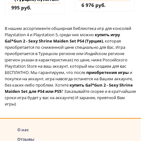
дополнение на
6 976 руб.
995 руб.
аккаунт
В нашем ассортименте обширная библиотека игр для консолей
Playstation 4 и Playstation 5, среди них можно
купить игру
Gal*Gun 2 - Sexy Shrine Maiden Set PS4 (Турция)
, которая
приобретается по сниженной цене специально для Вас. Игра
приобретается в Турецком регионе или Индийском регионе
(регион указан в характеристиках) по цене, ниже Российского
Playstation Store на ваш аккаунт, который мы создаем для вас
БЕСПЛАТНО. Мы гарантируем, что после
приобретения игры
и
покупки на аккаунт, игра навсегда останется на Вашем аккаунте,
без каких-либо проблем. Хотите
купить Gal*Gun 2 - Sexy Shrine
Maiden Set для PS4 или PS5
? Заказывайте скорее и в кратчайшие
сроки игра будет у вас на аккаунте) И заранее, приятной Вам
игры)
О нас
Отзывы