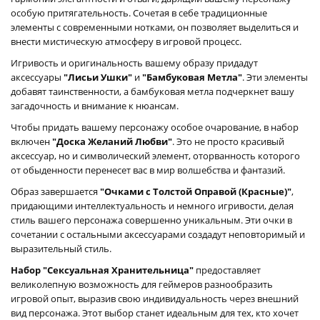
особую притягательность. Сочетая в себе традиционные
элементы с современными нотками, он позволяет выделиться и
внести мистическую атмосферу в игровой процесс.
Игривость и оригинальность вашему образу придадут
аксессуары
"Лисьи Ушки"
и
"Бамбуковая Метла"
. Эти элементы
добавят таинственности, а бамбуковая метла подчеркнет вашу
загадочность и внимание к нюансам.
Чтобы придать вашему персонажу особое очарование, в набор
включен
"Доска Желаний Любви"
. Это не просто красивый
аксессуар, но и символический элемент, оторванность которого
от обыденности перенесет вас в мир волшебства и фантазий.
Образ завершается
"Очками с Толстой Оправой (Красные)"
,
придающими интеллектуальность и немного игривости, делая
стиль вашего персонажа совершенно уникальным. Эти очки в
сочетании с остальными аксессуарами создадут неповторимый и
выразительный стиль.
Набор "Сексуальная Хранительница"
предоставляет
великолепную возможность для геймеров разнообразить
игровой опыт, выразив свою индивидуальность через внешний
вид персонажа. Этот выбор станет идеальным для тех, кто хочет