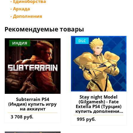
- Единоборства
- Аркада
- Дополнения
Рекомендуемые товары
DLC
ИНДИЯ
Stay night Model
Subterrain PS4
(Gilgamesh) - Fate
(Индия) купить игру
Extella PS4 (Турция)
на аккаунт
купить дополнение
на аккаунт
3 708 руб.
995 руб.