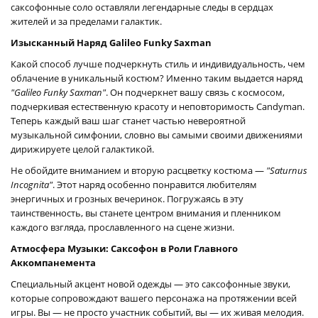
саксофонные соло оставляли легендарные следы в сердцах
жителей и за пределами галактик.
Изысканный Наряд Galileo Funky Saxman
Какой способ лучше подчеркнуть стиль и индивидуальность, чем
облачение в уникальный костюм? Именно таким выдается наряд
"Galileo Funky Saxman"
. Он подчеркнет вашу связь с космосом,
подчеркивая естественную красоту и неповторимость Candyman.
Теперь каждый ваш шаг станет частью невероятной
музыкальной симфонии, словно вы самыми своими движениями
дирижируете целой галактикой.
Не обойдите вниманием и вторую расцветку костюма —
"Saturnus
Incognita"
. Этот наряд особенно понравится любителям
энергичных и грозных вечеринок. Погружаясь в эту
таинственность, вы станете центром внимания и пленником
каждого взгляда, прославленного на сцене жизни.
Атмосфера Музыки: Саксофон в Роли Главного
Аккомпанемента
Специальный акцент новой одежды — это саксофонные звуки,
которые сопровождают вашего персонажа на протяжении всей
игры. Вы — не просто участник событий, вы — их живая мелодия.