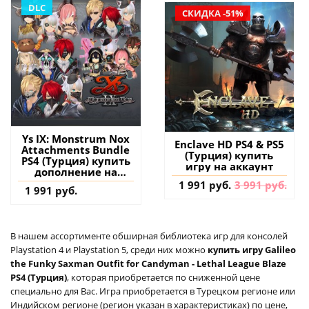
DLC
СКИДКА -51%
Ys IX: Monstrum Nox
Enclave HD PS4 & PS5
Attachments Bundle
(Турция) купить
PS4 (Турция) купить
игру на аккаунт
дополнение на
аккаунт
1 991 руб.
3 991 руб.
1 991 руб.
В нашем ассортименте обширная библиотека игр для консолей
Playstation 4 и Playstation 5, среди них можно
купить игру Galileo
the Funky Saxman Outfit for Candyman - Lethal League Blaze
PS4 (Турция)
, которая приобретается по сниженной цене
специально для Вас. Игра приобретается в Турецком регионе или
Индийском регионе (регион указан в характеристиках) по цене,