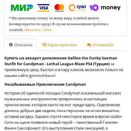
* Мы принимаем оплату по всему миру, в любой валюте
(конвертируется по курсу). В случае возникновения проблем с
оплатой,
свяжитесь с нами.
Описание
Характеристики
Отзывов (0)
Купить на аккаунт дополнение Galileo the Funky Saxman
Outfit for Candyman - Lethal League Blaze PS4 (Турция)
за
приемлимую цену, быстро и в пару кликов, возможно только на
нашем сайте igronovinka.ru!
Незабываемые Приключения Candyman
История об одинокой походке Candyman в маленький магазин
музыкальных инструментов превратилась в настоящее
приключение, которое никто не мог предугадать. Оцепенение
длилось добрых две недели, пока персонаж не исчез внезапно,
оставив загадку. Однако спустя некоторое время в ярком Шайн-
Сити на сцене появился новый герой – таинственный Галилео
Фанки Саксофонист. Его выступления стали сенсацией, а