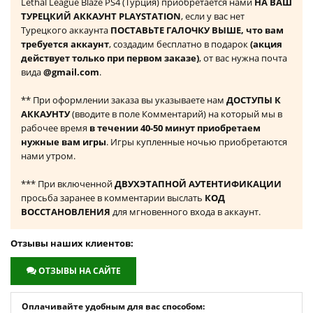
Lethal League Blaze PS4 (Турция) приобретается нами
НА ВАШ
ТУРЕЦКИЙ АККАУНТ PLAYSTATION
, если у вас нет
Турецкого аккаунта
ПОСТАВЬТЕ ГАЛОЧКУ ВЫШЕ, что вам
требуется аккаунт
, создадим бесплатно в подарок
(акция
действует только при первом заказе)
, от вас нужна почта
вида
@gmail.com
.
** При оформлении заказа вы указываете нам
ДОСТУПЫ К
АККАУНТУ
(вводите в поле Комментарий) на который мы в
рабочее время
в течении 40-50 минут приобретаем
нужные вам игры
. Игры купленные ночью приобретаются
нами утром.
*** При включенной
ДВУХЭТАПНОЙ АУТЕНТИФИКАЦИИ
просьба заранее в комментарии выслать
КОД
ВОССТАНОВЛЕНИЯ
для мгновенного входа в аккаунт.
Отзывы наших клиентов:
ОТЗЫВЫ НА САЙТЕ
Оплачивайте удобным для вас способом: