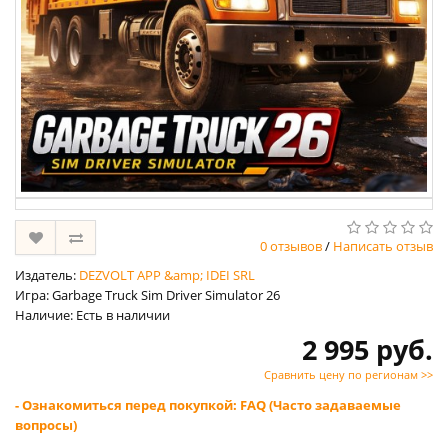
0 отзывов
/
Написать отзыв
Издатель:
DEZVOLT APP &amp; IDEI SRL
Игра: Garbage Truck Sim Driver Simulator 26
Наличие: Есть в наличии
2 995 руб.
Сравнить цену по регионам >>
- Ознакомиться перед покупкой: FAQ (Часто задаваемые
вопросы)