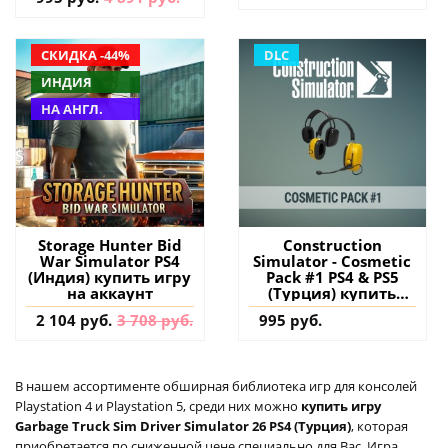
СКИДКА -44%
DLC
ИНДИЯ
НА АНГЛ.
Storage Hunter Bid
Construction
War Simulator PS4
Simulator - Cosmetic
(Индия) купить игру
Pack #1 PS4 & PS5
на аккаунт
(Турция) купить
дополнение на
2 104 руб.
3 708 руб.
995 руб.
аккаунт
В нашем ассортименте обширная библиотека игр для консолей
Playstation 4 и Playstation 5, среди них можно
купить игру
Garbage Truck Sim Driver Simulator 26 PS4 (Турция)
, которая
приобретается по сниженной цене специально для Вас. Игра