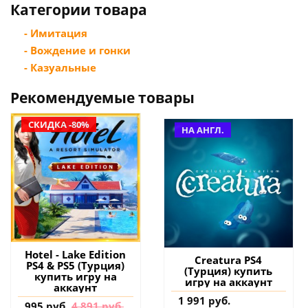
Категории товара
- Имитация
- Вождение и гонки
- Казуальные
Рекомендуемые товары
СКИДКА -80%
НА АНГЛ.
Hotel - Lake Edition
Creatura PS4
PS4 & PS5 (Турция)
(Турция) купить
купить игру на
игру на аккаунт
аккаунт
1 991 руб.
995 руб.
4 891 руб.