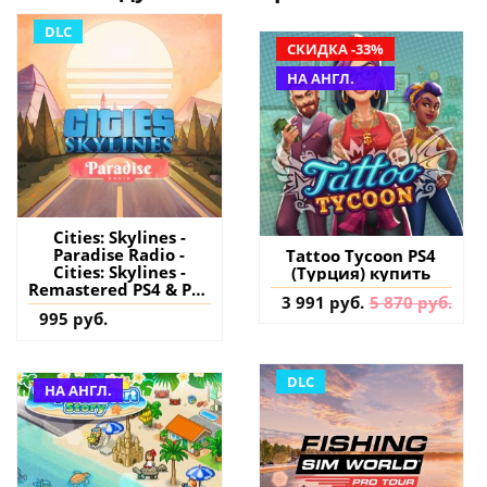
DLC
СКИДКА -33%
НА АНГЛ.
Cities: Skylines -
Paradise Radio -
Tattoo Tycoon PS4
Cities: Skylines -
(Турция) купить
Remastered PS4 & PS5
3 991 руб.
5 870 руб.
(Турция) купить
995 руб.
дополнение на
аккаунт
DLC
НА АНГЛ.