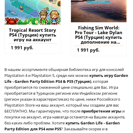
Fishing Sim World:
Tropical Resort Story
Pro Tour - Lake Dylan
PS4 (Турция) купить
PS4 (Турция) купить
игру на аккаунт
дополнение на
аккаунт
1 991 руб.
1 991 руб.
В нашем ассортименте обширная библиотека игр для консолей
Playstation 4 и Playstation 5, среди них можно
купить игру Garden
Life - Garden Party Edition PS4 & PS5 (Турция)
, которая
приобретается по сниженной цене специально для Вас. Игра
приобретается в Турецком регионе или Индийском регионе
(регион указан в характеристиках) по цене, ниже Российского
Playstation Store на ваш аккаунт, который мы создаем для вас
БЕСПЛАТНО. Мы гарантируем, что после
приобретения игры
и
покупки на аккаунт, игра навсегда останется на Вашем аккаунте,
без каких-либо проблем. Хотите
купить Garden Life - Garden
Party Edition для PS4 или PS5
? Заказывайте скорее и в