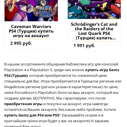
Schrödinger’s Cat and
Caveman Warriors
the Raiders of the
PS4 (Турция) купить
Lost Quark PS4
игру на аккаунт
(Турция) купить
игру на аккаунт
2 995 руб.
1 991 руб.
В нашем ассортименте обширная библиотека игр для консолей
Playstation 4 и Playstation 5, среди них можно
купить игру Gemz
PS4 (Турция)
, которая приобретается по сниженной цене
специально для Вас. Игра приобретается в Турецком регионе или
Индийском регионе (регион указан в характеристиках) по цене,
ниже Российского Playstation Store на ваш аккаунт, который мы
создаем для вас БЕСПЛАТНО. Мы гарантируем, что после
приобретения игры
и покупки на аккаунт, игра навсегда
останется на Вашем аккаунте, без каких-либо проблем. Хотите
купить Gemz для PS4 или PS5
? Заказывайте скорее и в
кратчайшие сроки игра будет у вас на аккаунте) И заранее,
приятной Вам игры)