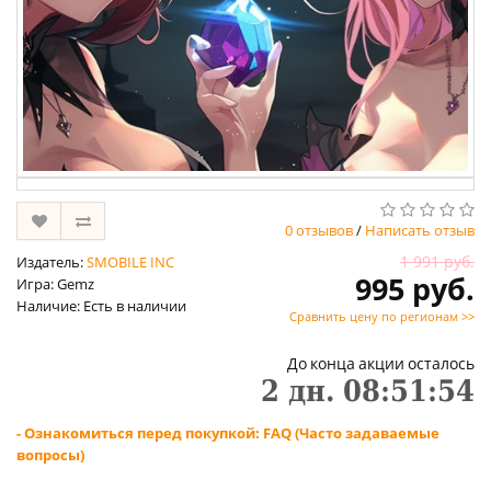
0 отзывов
/
Написать отзыв
1 991 руб.
Издатель:
SMOBILE INC
995 руб.
Игра: Gemz
Наличие: Есть в наличии
Сравнить цену по регионам >>
До конца акции осталось
2
дн.
08
:
51
:
53
- Ознакомиться перед покупкой: FAQ (Часто задаваемые
вопросы)