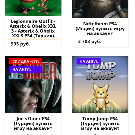
Legionnaire Outfit -
Niffelheim PS4
Asterix & Obelix XXL
(Индия) купить игру
3 - Asterix & Obelix
на аккаунт
XXL3 PS4 (Турция)
купить дополнение
3 708 руб.
995 руб.
на аккаунт
СКИДКА -67%
НА АНГЛ.
НА АНГЛ.
Joe's Diner PS4
Tump Jump PS4
(Турция) купить
(Турция) купить
игру на аккаунт
игру на аккаунт