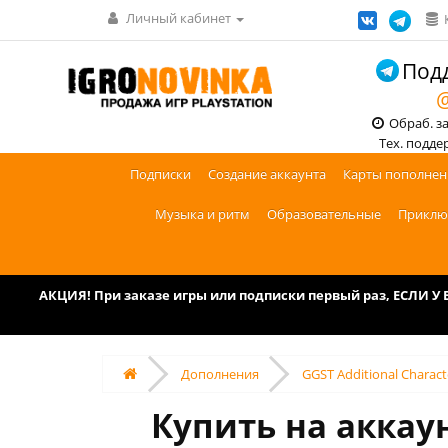
Личный кабинет
Подд
@
Обраб. зак
Тех. поддерж
Подписки
Создание аккаунта
Карты пополнен
Музыка и ритм
Образовательные
Приклю
АКЦИЯ! При заказе игры или подписки первый раз, ЕСЛИ 
Дополнения
GGST Additional Characte
Купить на аккаун