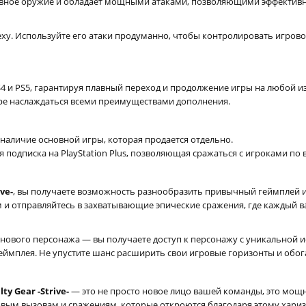
вное оружие и обладает мощными атаками, позволяющими эффективно
еху. Используйте его атаки продуманно, чтобы контролировать игров
S4 и PS5, гарантируя плавный переход и продолжение игры на любой и
ере наслаждаться всеми преимуществами дополнения.
 наличие основной игры, которая продается отдельно.
я подписка на PlayStation Plus, позволяющая сражаться с игроками по
ive-
, вы получаете возможность разнообразить привычный геймплей и 
 и отправляйтесь в захватывающие эпические сражения, где каждый 
е нового персонажа — вы получаете доступ к персонажу с уникальной
еймплея. Не упустите шанс расширить свои игровые горизонты и обог
lty Gear -Strive-
— это не просто новое лицо вашей команды, это мощн
 новым вызовам и сражениям, которые откроются благодаря этому хар