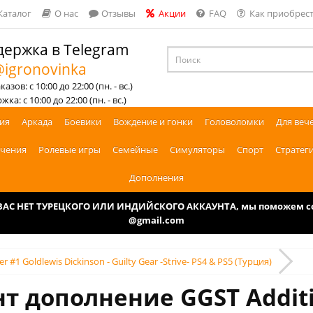
Каталог
О нас
Отзывы
Акции
FAQ
Как приобрест
ержка в Telegram
igronovinka
азов: с 10:00 до 22:00 (пн. - вс.)
ка: с 10:00 до 22:00 (пн. - вс.)
ия
Аркада
Боевики
Вождение и гонки
Головоломки
Для веч
чения
Ролевые игры
Семейные
Симуляторы
Спорт
Стратег
Дополнения
У ВАС НЕТ ТУРЕЦКОГО ИЛИ ИНДИЙСКОГО АККАУНТА, мы поможем соз
@gmail.com
r #1 Goldlewis Dickinson - Guilty Gear -Strive- PS4 & PS5 (Турция)
т дополнение GGST Additi