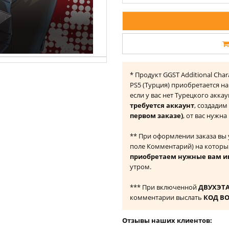
* Продукт GGST Additional Charac
PS5 (Турция) приобретается н
если у вас нет Турецкого акка
требуется аккаунт
, создадим
первом заказе)
, от вас нужн
** При оформлении заказа вы
поле Комментарий) на которы
приобретаем нужные вам и
утром.
*** При включенной
ДВУХЭТ
комментарии выслать
КОД В
Отзывы наших клиентов: