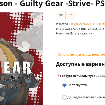
son - Guilty Gear -Strive- P
Издатель:
BANDAI NAMCO ENTER
Игра: GGST Additional Character #1 
Наличие: Есть в наличии
- Ознакомиться перед покупко
Доступные вариа
Требуется ли вам турецкий 
Не требуется
Да, создайте (от вас нам