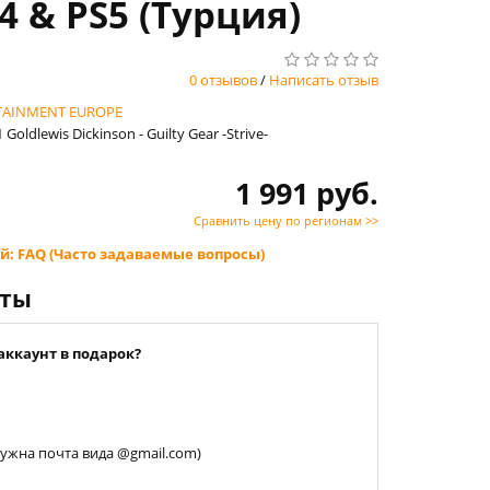
S4 & PS5 (Турция)
0 отзывов
/
Написать отзыв
TAINMENT EUROPE
Goldlewis Dickinson - Guilty Gear -Strive-
1 991 руб.
Сравнить цену по регионам >>
й: FAQ (Часто задаваемые вопросы)
нты
аккаунт в подарок?
 нужна почта вида @gmail.com)