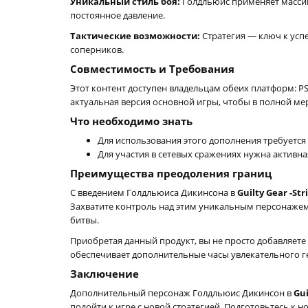
Уникальный стиль боя:
Голдльюис применяет масси
постоянное давление.
Тактические возможности:
Стратегия — ключ к усп
соперников.
Совместимость и Требования
Этот контент доступен владельцам обеих платформ: P
актуальная версия основной игры, чтобы в полной м
Что необходимо знать
Для использования этого дополнения требуется
Для участия в сетевых сражениях нужна активна
Преимущества преодоления границ
С введением Голдльюиса Дикинсона в
Guilty Gear -Str
Захватите контроль над этим уникальным персонажем
битвы.
Приобретая данный продукт, вы не просто добавляет
обеспечивает дополнительные часы увлекательного г
Заключение
Дополнительный персонаж Голдльюис Дикинсон в
Gui
подойти к игре с новой стратегией. Подготовьтесь к