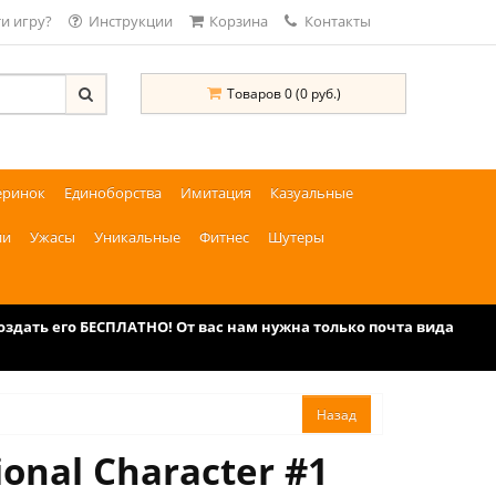
и игру?
Инструкции
Корзина
Контакты
Товаров 0 (0 руб.)
еринок
Единоборства
Имитация
Казуальные
ии
Ужасы
Уникальные
Фитнес
Шутеры
дать его БЕСПЛАТНО! От вас нам нужна только почта вида
onal Character #1