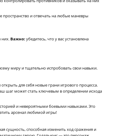
 контролировать противников и оказывать на них
ое пространство и отвечать на любые маневры
з них.
Важно:
убедитесь, что у вас установлена
 всему миру и тщательно испробовать свои навыки.
открыть для себя новые грани игрового процесса.
ваш шаг может стать ключевым в определении исхода
 историей и невероятными боевыми навыками. Это
атить арсенал любимой игры!
ая сущность, способная изменить ход сражения и
изматичному герою. Голдльюис — это персонаж,