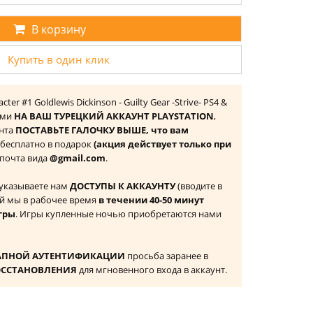
В корзину
Купить в один клик
ter #1 Goldlewis Dickinson - Guilty Gear -Strive- PS4 &
ами
НА ВАШ ТУРЕЦКИЙ АККАУНТ PLAYSTATION
,
унта
ПОСТАВЬТЕ ГАЛОЧКУ ВЫШЕ, что вам
 бесплатно в подарок
(акция действует только при
а почта вида
@gmail.com
.
 указываете нам
ДОСТУПЫ К АККАУНТУ
(вводите в
й мы в рабочее время
в течении 40-50 минут
гры
. Игры купленные ночью приобретаются нами
АПНОЙ АУТЕНТИФИКАЦИИ
просьба заранее в
ОССТАНОВЛЕНИЯ
для мгновенного входа в аккаунт.