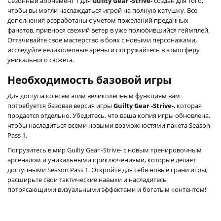
Сезонный абонемент 1 для
Guilty Gear -Strive-
создан для того,
чтобы вы могли наслаждаться игрой на полную катушку. Все
дополнения разработаны с учетом пожеланий преданных
фанатов, привнося свежий ветер в уже полюбившийся геймплей.
Оттачивайте свое мастерство в боях с новыми персонажами,
исследуйте великолепные арены и погружайтесь в атмосферу
уникального сюжета.
Необходимость базовой игры
Для доступа ко всем этим великолепным функциям вам
потребуется базовая версия игры
Guilty Gear -Strive-
, которая
продается отдельно. Убедитесь, что ваша копия игры обновлена,
чтобы насладиться всеми новыми возможностями пакета Season
Pass 1.
Погрузитесь в мир Guilty Gear -Strive- с новым тренировочным
арсеналом и уникальными приключениями, которые делает
доступными Season Pass 1. Откройте для себя новые грани игры,
расширьте свои тактические навыки и насладитесь
потрясающими визуальными эффектами и богатым контентом!