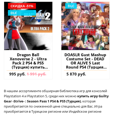
СКИДКА -51%
DLC
DLC
Dragon Ball
DOA5LR Gust Mashup
Xenoverse 2 - Ultra
Costume Set - DEAD
Pack 2 PS4 & PS5
OR ALIVE 5 Last
(Турция) купить
Round PS4 (Турция)
дополнение на
купить дополнение
995 руб.
1 991 руб.
5 870 руб.
аккаунт
на аккаунт
В нашем ассортименте обширная библиотека игр для консолей
Playstation 4 и Playstation 5, среди них можно
купить игру Guilty
Gear -Strive- : Season Pass 1 PS4 & PS5 (Турция)
, которая
приобретается по сниженной цене специально для Вас. Игра
приобретается в Турецком регионе или Индийском регионе