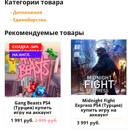
Категории товара
- Дополнения
- Единоборства
Рекомендуемые товары
СКИДКА -34%
НА АНГЛ.
Midnight Fight
Gang Beasts PS4
Express PS4 (Турция)
(Турция) купить
купить игру на
игру на аккаунт
аккаунт
1 991 руб.
2 995 руб.
3 991 руб.