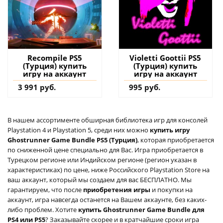
Recompile PS5
Violetti Goottii PS5
(Турция) купить
(Турция) купить
игру на аккаунт
игру на аккаунт
3 991 руб.
995 руб.
В нашем ассортименте обширная библиотека игр для консолей
Playstation 4 и Playstation 5, среди них можно
купить игру
Ghostrunner Game Bundle PS5 (Турция)
, которая приобретается
по сниженной цене специально для Вас. Игра приобретается в
Турецком регионе или Индийском регионе (регион указан в
характеристиках) по цене, ниже Российского Playstation Store на
ваш аккаунт, который мы создаем для вас БЕСПЛАТНО. Мы
гарантируем, что после
приобретения игры
и покупки на
аккаунт, игра навсегда останется на Вашем аккаунте, без каких-
либо проблем. Хотите
купить Ghostrunner Game Bundle для
PS4 или PS5
? Заказывайте скорее и в кратчайшие сроки игра