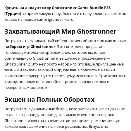
Купить на аккаунт игру Ghostrunner Game Bundle PS5
(Турция)
за приемлимую цену, быстро и в пару кликов, возможно
только на нашем сайте igronovinka.ru!
Захватывающий Мир Ghostrunner
Погрузитесь в уникальный кибернетический мир с эксклюзивным
набором игр Ghostrunner
. Этот комплект предлагает
головокружительное приключение, которое включает
оригинальную Ghostrunner и ее шумное продолжение —
Ghostrunner 2. Это не просто набор игр; это ваше приглашение в
темный и захватывающий мир, где ваша ловкость и навыки
выживания подвергнутся настоящему испытанию. Приготовьтесь
к миру, полному опасностей, с стремительным темпом и
невероятным экшеном.
Экшен на Полных Оборотах
Погрузитесь в динамичные битвы, которые захватывают дух и не
оставляют равнодушными даже самых искушенных игроков.
Ghostrunner известна своими интригующими сражениями, где
каждое ваше движение является решающим. Визуально