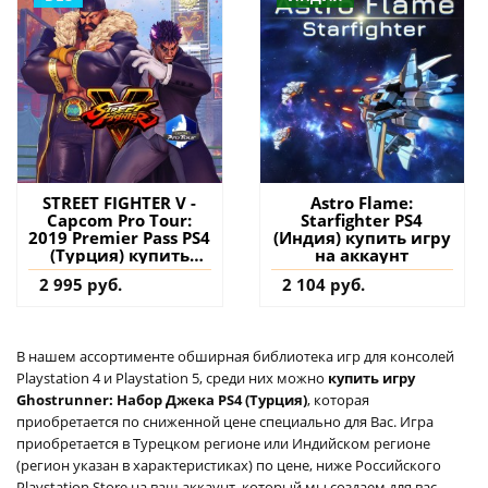
STREET FIGHTER V -
Astro Flame:
Capcom Pro Tour:
Starfighter PS4
2019 Premier Pass PS4
(Индия) купить игру
(Турция) купить
на аккаунт
дополнение на
2 995 руб.
2 104 руб.
аккаунт
В нашем ассортименте обширная библиотека игр для консолей
Playstation 4 и Playstation 5, среди них можно
купить игру
Ghostrunner: Набор Джека PS4 (Турция)
, которая
приобретается по сниженной цене специально для Вас. Игра
приобретается в Турецком регионе или Индийском регионе
(регион указан в характеристиках) по цене, ниже Российского
Playstation Store на ваш аккаунт, который мы создаем для вас