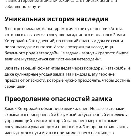
главной героиней этой эпической сага, в поисках истины и
собственного пути.
Уникальная история наследия
В центре внимания игры - драматическое путешествие Агаты,
которая оказывается в ловушке загадочного и опасного Замка
Хетеродайн. Этот древний, но ставший опасным дом ее семьи
полон загадок и вызовов. Агата - потерянная наследница
безумного рода Хетеродайн. Ее задача - вернуть крепости былое
величие и утвердиться как "Истинная Хетеродайн".
Захватывающий сюжет игры ведет через коридоры, катакомбы и
даже кулинарные угодья замка. На каждом шагу героине
предстают опасности, которые нужно преодолеть, чтобы достичь
своей цели.
Преодоление опасностей замка
Замок Хетеродайн обманчиво великолепен. Но за его стенами
скрывается неисправный и безумный искусственный интеллект,
управляющий замком, который наполнен смертоносными
ловушками и ужасающими пропастями. Эти препятствия - лишь
часть долгого пути Агаты к принятию своего настоящего