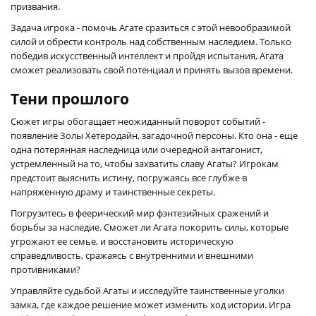
призвания.
Задача игрока - помочь Агате сразиться с этой невообразимой
силой и обрести контроль над собственным наследием. Только
победив искусственный интеллект и пройдя испытания, Агата
сможет реализовать свой потенциал и принять вызов времени.
Тени прошлого
Сюжет игры обогащает неожиданный поворот событий -
появление Золы Хетеродайн, загадочной персоны. Кто она - еще
одна потерянная наследница или очередной антагонист,
устремленный на то, чтобы захватить славу Агаты? Игрокам
предстоит выяснить истину, погружаясь все глубже в
напряженную драму и таинственные секреты.
Погрузитесь в феерический мир фэнтезийных сражений и
борьбы за наследие. Сможет ли Агата покорить силы, которые
угрожают ее семье, и восстановить историческую
справедливость, сражаясь с внутренними и внешними
противниками?
Управляйте судьбой Агаты и исследуйте таинственные уголки
замка, где каждое решение может изменить ход истории. Игра