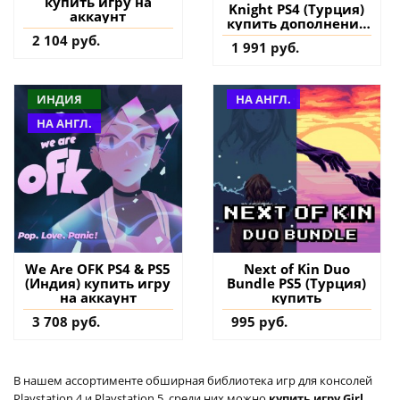
купить игру на
Knight PS4 (Турция)
аккаунт
купить дополнение
на аккаунт
2 104 руб.
1 991 руб.
ИНДИЯ
НА АНГЛ.
НА АНГЛ.
We Are OFK PS4 & PS5
Next of Kin Duo
(Индия) купить игру
Bundle PS5 (Турция)
на аккаунт
купить
3 708 руб.
995 руб.
В нашем ассортименте обширная библиотека игр для консолей
Playstation 4 и Playstation 5, среди них можно
купить игру Girl