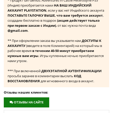
* Продукт Girl Genius: Adventures In Castle Heterodyne PS5
(Индия) приобретается нами
НА ВАШ ИНДИЙСКИЙ
АККАУНТ PLAYSTATION
, если у вас нет Индийского аккаунта
ПОСТАВЬТЕ ГАЛОЧКУ ВЫШЕ, что вам требуется аккаунт
,
создадим бесплатно в подарок
(акция действует только
при первом заказе с Индии)
, от вас нужна почта вида
@gmail.com
.
** При оформлении заказа вы указываете нам
ДОСТУПЫ К
АККАУНТУ
(вводите в поле Комментарий) на который мы в
рабочее время
в течении 40-50 минут приобретаем
нужные вам игры
. Игры купленные ночью приобретаются
нами утром.
*** При включенной
ДВУХЭТАПНОЙ АУТЕНТИФИКАЦИИ
просьба заранее в комментарии выслать
КОД
ВОССТАНОВЛЕНИЯ
для мгновенного входа в аккаунт.
Отзывы наших клиентов:
ОТЗЫВЫ НА САЙТЕ