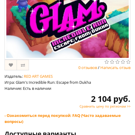
0 отзывов
/
Написать отзыв
Издатель:
RED ART GAMES
Игра: Glam's Incredible Run: Escape from Dukha
Наличие: Есть в наличии
2 104 руб.
Сравнить цену по регионам >>
- Ознакомиться перед покупкой: FAQ (Часто задаваемые
вопросы)
Доступные варианты