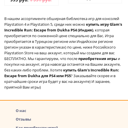
В нашем ассортименте обширная библиотека игр для консолей
Playstation 4 и Playstation 5, среди них можно
купить игру Glam's
Incredible Run: Escape from Dukha PS4 (Индия)
, которая
приобретается по сниженной цене специально для Вас. Игра
приобретается в Турецком регионе или Индийском регионе
(регион указан в характеристиках) по цене, ниже Российского
Playstation Store на ваш аккаунт, который мы создаем для вас
БЕСПЛАТНО. Мы гарантируем, что после
приобретения игры
и
покупки на аккаунт, игра навсегда останется на Вашем аккаунте,
без каких-либо проблем. Хотите
купить Glam's Incredible Run:
Escape from Dukha для PS4 или PS5
? Заказывайте скорее и в
кратчайшие сроки игра будет у вас на аккаунте) И заранее,
приятной Вам игры)
О нас
Отзывы
Как приобрести игру?