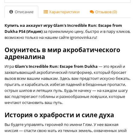
Описание
Характеристики
Отзывов (0)
Купить на аккаунт игру Glam's Incredible Run: Escape from
Dukha PS4 (Индия)
за приемлимую цену, быстро и в пару кликов,
возможно только на нашем сайте igronovinka.ru!
Окунитесь в мир акробатического
адреналина
Игра
Glam's Incredible Run: Escape from Dukha
— это яркий и
захватывающий акробатический платформер, который бросает
вызов всем вашим навыкам. Здесь вам предстоит искусно бежать,
прыгать и карабкаться, избегая падений в бездонные пропасти,
острых шипов и летящих пуль. Будьте начеку — на каждом шагу
вас подстерегают гоблины и разнообразные ловушки, которые
мечтают остановить ваш путь.
История о храбрости и силе духа
Вы будете управлять героиней по имени Глэм. У нее важная
миссия — спасти свою мать из темных земель, охваченных злой