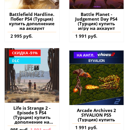
Battlefield Hardline.
Battle Planet -
Побег PS4 (Турция)
Judgement Day PS4
купить дополнение
(Турция) купить
на аккаунт
игру на аккаунт
2 995 руб.
1 991 руб.
СКИДКА -51%
НА АНГЛ.
DLC
Life is Strange 2 -
Arcade Archives 2
Episode 5 PS4
SYVALION PS5
(Турция) купить
(Турция) купить
дополнение на
аккаунт
1 991 руб.
995 руб.
1 991 руб.