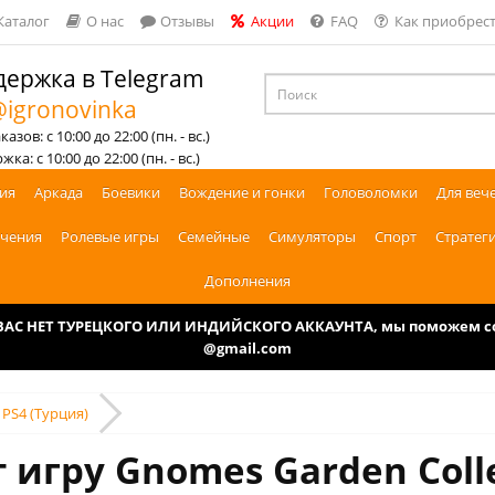
Каталог
О нас
Отзывы
Акции
FAQ
Как приобрест
ержка в Telegram
igronovinka
азов: с 10:00 до 22:00 (пн. - вс.)
ка: с 10:00 до 22:00 (пн. - вс.)
ия
Аркада
Боевики
Вождение и гонки
Головоломки
Для веч
чения
Ролевые игры
Семейные
Симуляторы
Спорт
Стратег
Дополнения
У ВАС НЕТ ТУРЕЦКОГО ИЛИ ИНДИЙСКОГО АККАУНТА, мы поможем соз
@gmail.com
 PS4 (Турция)
 игру Gnomes Garden Colle