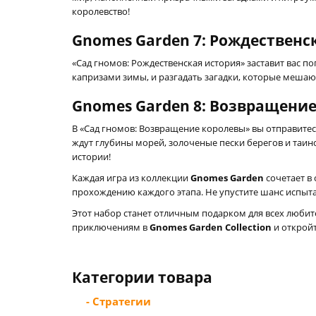
королевство!
Gnomes Garden 7: Рождественс
«Сад гномов: Рождественская история» заставит вас 
капризами зимы, и разгадать загадки, которые мешаю
Gnomes Garden 8: Возвращени
В «Сад гномов: Возвращение королевы» вы отправите
ждут глубины морей, золоченые пески берегов и таи
истории!
Каждая игра из коллекции
Gnomes Garden
сочетает в
прохождению каждого этапа. Не упустите шанс испыта
Этот набор станет отличным подарком для всех люби
приключениям в
Gnomes Garden Collection
и откройт
Категории товара
- Стратегии