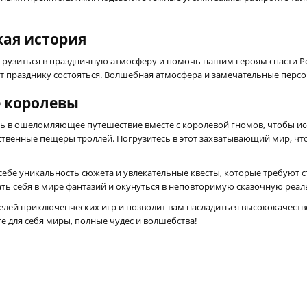
кая история
погрузиться в праздничную атмосферу и помочь нашим героям спасти Р
т празднику состояться. Волшебная атмосфера и замечательные персо
е королевы
сь в ошеломляющее путешествие вместе с королевой гномов, чтобы ис
нственные пещеры троллей. Погрузитесь в этот захватывающий мир, ч
 себе уникальность сюжета и увлекательные квесты, которые требуют 
ть себя в мире фантазий и окунуться в неповторимую сказочную реал
телей приключенческих игр и позволит вам насладиться высококачес
е для себя миры, полные чудес и волшебства!