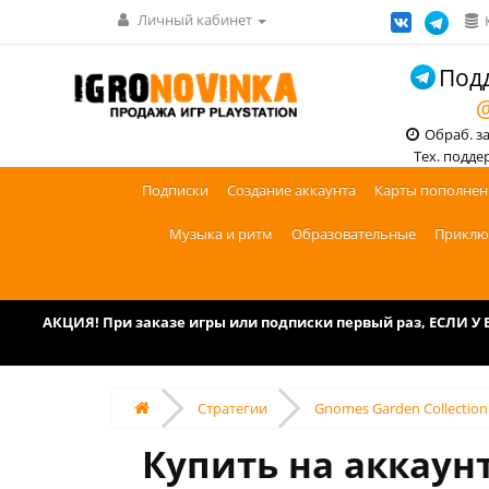
Личный кабинет
Подд
@
Обраб. зак
Тех. поддерж
Подписки
Создание аккаунта
Карты пополнен
Музыка и ритм
Образовательные
Приклю
АКЦИЯ! При заказе игры или подписки первый раз, ЕСЛИ 
Стратегии
Gnomes Garden Collection
Купить на аккаунт