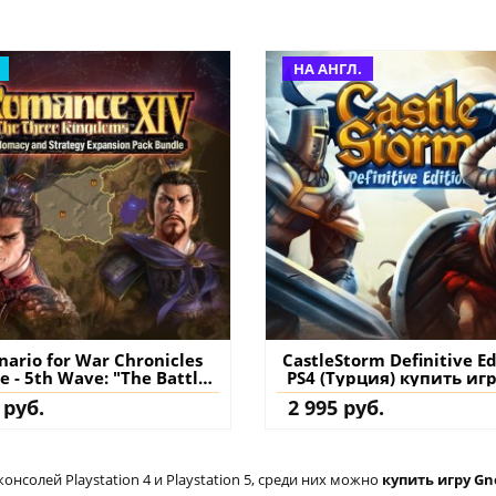
НА АНГЛ.
nario for War Chronicles
CastleStorm Definitive Ed
 - 5th Wave: "The Battle
PS4 (Турция) купить иг
Yan Province" - Romance of
аккаунт
 руб.
2 995 руб.
 Three Kingdoms XIV PS4
ция) купить дополнение
на аккаунт
солей Playstation 4 и Playstation 5, среди них можно
купить игру Gn