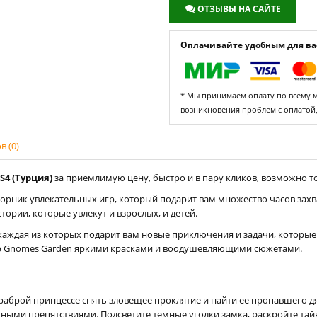
ОТЗЫВЫ НА САЙТЕ
Оплачивайте удобным для вас
* Мы принимаем оплату по всему ми
возникновения проблем с оплатой
 (0)
S4 (Турция)
за приемлимую цену, быстро и в пару кликов, возможно то
орник увлекательных игр, который подарит вам множество часов зах
ории, которые увлекут и взрослых, и детей.
 каждая из которых подарит вам новые приключения и задачи, которы
р Gnomes Garden яркими красками и воодушевляющими сюжетами.
раброй принцессе снять зловещее проклятие и найти ее пропавшего д
ми препятствиями. Подсветите темные уголки замка, раскройте тайны