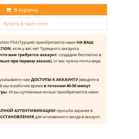
В корзину
Купить в один клик
ction PS4 (Турция) приобретается нами
НА ВАШ
ATION
, если у вас нет Турецкого аккаунта
то вам требуется аккаунт
, создадим бесплатно в
лько при первом заказе)
, от вас нужна почта вида
 указываете нам
ДОСТУПЫ К АККАУНТУ
(вводите в
й мы в рабочее время
в течении 40-50 минут
гры
. Игры купленные ночью приобретаются нами
АПНОЙ АУТЕНТИФИКАЦИИ
просьба заранее в
ОССТАНОВЛЕНИЯ
для мгновенного входа в аккаунт.