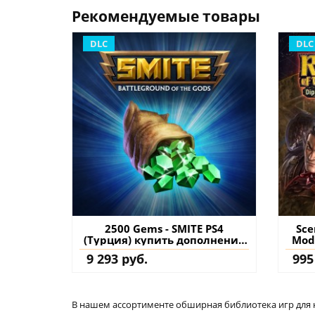
Рекомендуемые товары
DLC
DLC
2500 Gems - SMITE PS4
Sce
(Турция) купить дополнение
Mode
на аккаунт
for 
9 293 руб.
995
the
(Тур
В нашем ассортименте обширная библиотека игр для кон