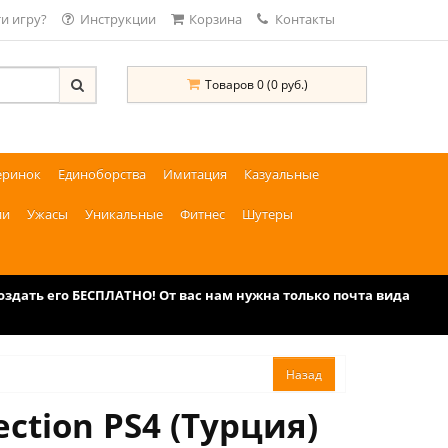
и игру?
Инструкции
Корзина
Контакты
Товаров 0 (0 руб.)
еринок
Единоборства
Имитация
Казуальные
ии
Ужасы
Уникальные
Фитнес
Шутеры
дать его БЕСПЛАТНО! От вас нам нужна только почта вида
ction PS4 (Турция)