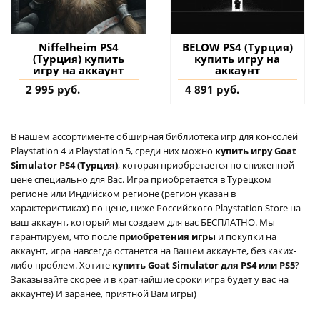
Niffelheim PS4
BELOW PS4 (Турция)
(Турция) купить
купить игру на
игру на аккаунт
аккаунт
2 995 руб.
4 891 руб.
В нашем ассортименте обширная библиотека игр для консолей
Playstation 4 и Playstation 5, среди них можно
купить игру Goat
Simulator PS4 (Турция)
, которая приобретается по сниженной
цене специально для Вас. Игра приобретается в Турецком
регионе или Индийском регионе (регион указан в
характеристиках) по цене, ниже Российского Playstation Store на
ваш аккаунт, который мы создаем для вас БЕСПЛАТНО. Мы
гарантируем, что после
приобретения игры
и покупки на
аккаунт, игра навсегда останется на Вашем аккаунте, без каких-
либо проблем. Хотите
купить Goat Simulator для PS4 или PS5
?
Заказывайте скорее и в кратчайшие сроки игра будет у вас на
аккаунте) И заранее, приятной Вам игры)