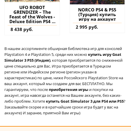
UFO ROBOT
NORCO PS4 & PS5
GRENDIZER – The
(Турция) купить
Feast of the Wolves -
игру на аккаунт
Deluxe Edition PS4 &
PS5 (Турция) купить
2 995 руб.
8 438 руб.
игру на аккаунт
В нашем ассортименте обширная библиотека игр для консолей
Playstation 4 и Playstation 5, среди них можно
купить игру Goat
Simulator 3 PS5 (Индия)
, которая приобретается по сниженной
цене специально для Вас. Игра приобретается в Турецком
регионе или Индийском регионе (регион указан в
характеристиках) по цене, ниже Российского Playstation Store на
ваш аккаунт, который мы создаем для вас БЕСПЛАТНО. Мы
гарантируем, что после
приобретения игры
и покупки на
аккаунт, игра навсегда останется на Вашем аккаунте, без каких-
либо проблем. Хотите
купить Goat Simulator 3 для PS4 или PS5
?
Заказывайте скорее и в кратчайшие сроки игра будет у вас на
аккаунте) И заранее, приятной Вам игры)