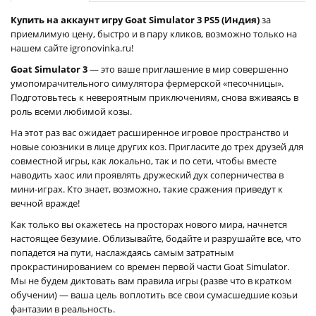
Купить на аккаунт игру Goat Simulator 3 PS5 (Индия)
за
приемлимую цену, быстро и в пару кликов, возможно только на
нашем сайте igronovinka.ru!
Goat Simulator 3
— это ваше приглашение в мир совершенно
умопомрачительного симулятора фермерской «песочницы».
Подготовьтесь к невероятным приключениям, снова вживаясь в
роль всеми любимой козы.
На этот раз вас ожидает расширенное игровое пространство и
новые союзники в лице других коз. Пригласите до трех друзей для
совместной игры, как локально, так и по сети, чтобы вместе
наводить хаос или проявлять дружеский дух соперничества в
мини-играх. Кто знает, возможно, такие сражения приведут к
вечной вражде!
Как только вы окажетесь на просторах нового мира, начнется
настоящее безумие. Облизывайте, бодайте и разрушайте все, что
попадется на пути, наслаждаясь самым затратным
прокрастинированием со времен первой части Goat Simulator.
Мы не будем диктовать вам правила игры (разве что в кратком
обучении) — ваша цель воплотить все свои сумасшедшие козьи
фантазии в реальность.