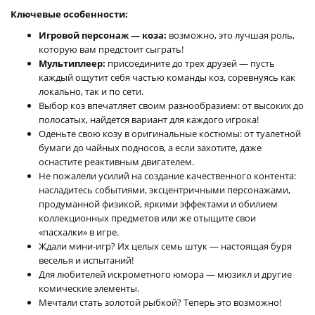
Ключевые особенности:
Игровой персонаж — коза:
возможно, это лучшая роль,
которую вам предстоит сыграть!
Мультиплеер:
присоедините до трех друзей — пусть
каждый ощутит себя частью команды коз, соревнуясь как
локально, так и по сети.
Выбор коз впечатляет своим разнообразием: от высоких до
полосатых, найдется вариант для каждого игрока!
Оденьте свою козу в оригинальные костюмы: от туалетной
бумаги до чайных подносов, а если захотите, даже
оснастите реактивным двигателем.
Не пожалели усилий на создание качественного контента:
насладитесь событиями, эксцентричными персонажами,
продуманной физикой, яркими эффектами и обилием
коллекционных предметов или же отыщите свои
«пасхалки» в игре.
Ждали мини-игр? Их целых семь штук — настоящая буря
веселья и испытаний!
Для любителей искрометного юмора — мюзикл и другие
комические элементы.
Мечтали стать золотой рыбкой? Теперь это возможно!