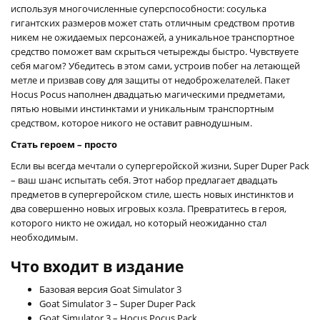
используя многочисленные суперспособности: сосулька
гигантских размеров может стать отличным средством против
никем не ожидаемых персонажей, а уникальное транспортное
средство поможет вам скрыться четырежды быстро. Чувствуете
себя магом? Убедитесь в этом сами, устроив побег на летающей
метле и призвав сову для защиты от недоброжелателей. Пакет
Hocus Pocus наполнен двадцатью магическими предметами,
пятью новыми инстинктами и уникальным транспортным
средством, которое никого не оставит равнодушным.
Стать героем – просто
Если вы всегда мечтали о супергеройской жизни, Super Duper Pack
– ваш шанс испытать себя. Этот набор предлагает двадцать
предметов в супергеройском стиле, шесть новых инстинктов и
два совершенно новых игровых козла. Превратитесь в героя,
которого никто не ожидал, но который неожиданно стал
необходимым.
Что входит в издание
Базовая версия Goat Simulator 3
Goat Simulator 3 – Super Duper Pack
Goat Simulator 3 – Hocus Pocus Pack