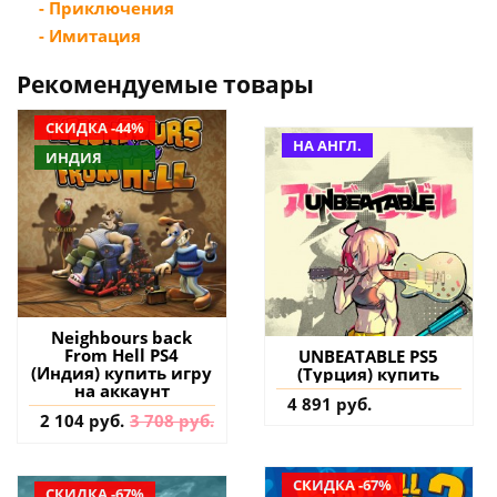
- Приключения
- Имитация
Рекомендуемые товары
СКИДКА -44%
НА АНГЛ.
ИНДИЯ
Neighbours back
From Hell PS4
UNBEATABLE PS5
(Индия) купить игру
(Турция) купить
на аккаунт
4 891 руб.
2 104 руб.
3 708 руб.
СКИДКА -67%
СКИДКА -67%