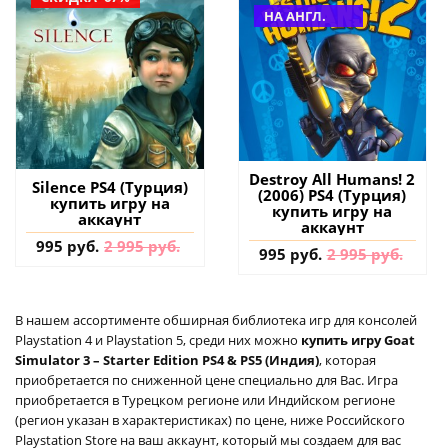
НА АНГЛ.
Destroy All Humans! 2
Silence PS4 (Турция)
(2006) PS4 (Турция)
купить игру на
купить игру на
аккаунт
аккаунт
995 руб.
2 995 руб.
995 руб.
2 995 руб.
В нашем ассортименте обширная библиотека игр для консолей
Playstation 4 и Playstation 5, среди них можно
купить игру Goat
Simulator 3 – Starter Edition PS4 & PS5 (Индия)
, которая
приобретается по сниженной цене специально для Вас. Игра
приобретается в Турецком регионе или Индийском регионе
(регион указан в характеристиках) по цене, ниже Российского
Playstation Store на ваш аккаунт, который мы создаем для вас