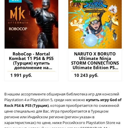
RoboCop - Mortal
NARUTO X BORUTO
Kombat 11 PS4 & PS5
Ultimate Ninja
(Турция) купить
STORM CONNECTIONS
дополнение на
Ultimate Edition PS4
аккаунт
& PS5 (Индия) купить
1 991 руб.
10 243 руб.
игру на аккаунт
В нашем ассортименте обширная библиотека игр для консолей
Playstation 4 и Playstation 5, среди них можно
купить игру God of
Rock PS4 & PS5 (Турция)
, которая приобретается по сниженной
цене специально для Вас. Игра приобретается в Турецком
регионе или Индийском регионе (регион указан в
характеристиках) по цене, ниже Российского Playstation Store на