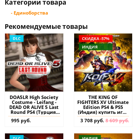
Категории товара
- Единоборства
Рекомендуемые товары
DLC
СКИДКА -57%
ИНДИЯ
DOA5LR High Society
THE KING OF
Costume - Leifang -
FIGHTERS XV Ultimate
DEAD OR ALIVE 5 Last
Edition PS4 & PS5
Round PS4 (Турция)
(Индия) купить игру
купить дополнение
на аккаунт
995 руб.
3 708 руб.
8 609 руб.
на аккаунт
DLC
ИНДИЯ