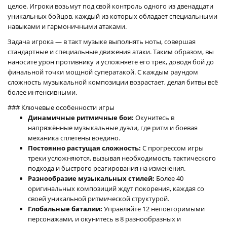
целое. Игроки возьмут под свой контроль одного из двенадцати
уникальных бойцов, каждый из которых обладает специальными
навыками и гармоничными атаками.
Задача игрока — в такт музыке выполнять ноты, совершая
стандартные и специальные движения атаки. Таким образом, вы
наносите урон противнику и усложняете его трек, доводя бой до
финальной точки мощной суператакой. С каждым раундом
сложность музыкальной композиции возрастает, делая битвы всё
более интенсивными.
### Ключевые особенности игры
Динамичные ритмичные бои:
Окунитесь в
напряжённые музыкальные дуэли, где ритм и боевая
механика сплетены воедино.
Постоянно растущая сложность:
С прогрессом игры
треки усложняются, вызывая необходимость тактического
подхода и быстрого реагирования на изменения.
Разнообразие музыкальных стилей:
Более 40
оригинальных композиций ждут покорения, каждая со
своей уникальной ритмической структурой.
Глобальные баталии:
Управляйте 12 неповторимыми
персонажами, и окунитесь в 8 разнообразных и