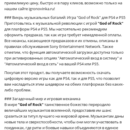
приемлимую цену, быстро и в пару кликов, возможно только на
нашем сайте igronovinka.ru!
### Вихрь музыкальных баталий: Игра "God of Rock" для PS4 и PS5
Приготовьтесь к музыкальной революции с игрой
"God of Rock"
для платформ PS4 и PS5. Мы настоятельно рекомендуем
оформить предзаказ, так как игра требует немедленной оплаты.
Все нюансы, касающиеся предзаказов и их отмены, описаны в
правилах обслуживания Sony Entertainment Network. Также
отметим, что функция автоматической загрузки доступна только
при активированных опциях "Автоматический вход в систему" и
"Автоматический вход в сеть" на вашей PS4 или PS5.
Покупая этот продукт, вы получаете возможность скачать
цифровую версию игры как для PS4, так и для PS5, что позволит
вам насладиться этим шедевром на обеих платформах без каких-
либо проблем.
### Загадочный мир и игровая механика
В мире
"God of Rock"
таинственное божество переродило
величайших музыкантов вселенной, предоставив им шанс
сразиться за титул лучшего на мировой арене. Музыкантам даны
новые тела и сверхспособности, чтобы они могли участвовать в
поединках, где ритм и боевые навыки объединяются в единое