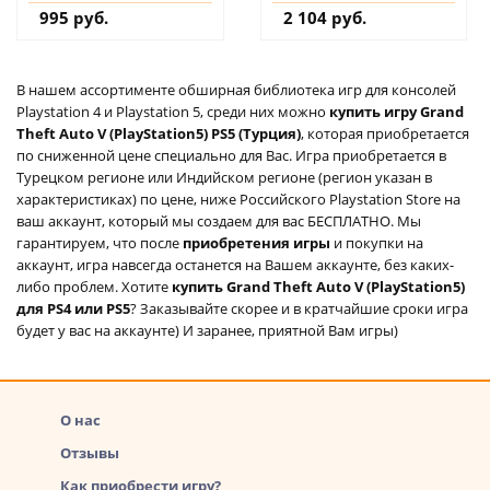
995 руб.
2 104 руб.
В нашем ассортименте обширная библиотека игр для консолей
Playstation 4 и Playstation 5, среди них можно
купить игру Grand
Theft Auto V (PlayStation5) PS5 (Турция)
, которая приобретается
по сниженной цене специально для Вас. Игра приобретается в
Турецком регионе или Индийском регионе (регион указан в
характеристиках) по цене, ниже Российского Playstation Store на
ваш аккаунт, который мы создаем для вас БЕСПЛАТНО. Мы
гарантируем, что после
приобретения игры
и покупки на
аккаунт, игра навсегда останется на Вашем аккаунте, без каких-
либо проблем. Хотите
купить Grand Theft Auto V (PlayStation5)
для PS4 или PS5
? Заказывайте скорее и в кратчайшие сроки игра
будет у вас на аккаунте) И заранее, приятной Вам игры)
О нас
Отзывы
Как приобрести игру?