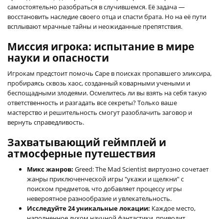
самостоятельно разобраться в случившемся. Её задача —
восстановить наследие своего отца и спасти брата. Но на её пути
всплывают мрачные тайны и неожиданные препятствия.
Миссия игрока: испытание в мире
науки и опасности
Игрокам предстоит помочь Саре в поисках пропавшего эликсира,
пробираясь сквозь хаос, созданный коварными учеными и
беспощадными злодеями. Осмелитесь ли вы взять на себя такую
ответственность и разгадать все секреты? Только ваше
мастерство и решительность смогут разоблачить заговор и
вернуть справедливость.
Захватывающий геймплей и
атмосферные путешествия
Микс жанров:
Greed: The Mad Scientist виртуозно сочетает
жанры приключенческой игры "укажи и щелкни" с
поиском предметов, что добавляет процессу игры
невероятное разнообразие и увлекательность.
Исследуйте 24 уникальные локации:
Каждое место,
наполненное духом научной фантастики, приводит