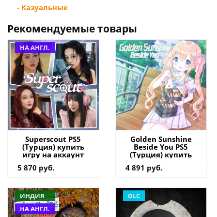
- Казуальные
Рекомендуемые товары
НА АНГЛ.
Superscout PS5
Golden Sunshine
(Турция) купить
Beside You PS5
игру на аккаунт
(Турция) купить
5 870 руб.
4 891 руб.
ИНДИЯ
DLC
НА АНГЛ.