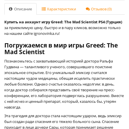
Описание
Характеристики
Отзывов (0)
Купить на аккаунт игру Greed: The Mad Scientist PS4 (Турция)
за приемлимую цену, быстро и в пару кликов, возможно только
на нашем сайте igronovinka.ru!
Погружаемся в мир игры Greed: The
Mad Scientist
Познакомьтесь с захватывающей историей доктора Ральфа
Гудвина — талантливого ученого, совершившего поистине
эпохальное открытие. Его уникальный эликсир считался
настоящим чудом медицины, обещая исцелить практически
любые болезни. Однако счастье оказалось недолгим: в день,
когда доктор собирался представить своё творение на пресс-
конференции, его лаборатория подверглась разрушению. Вместе
с ней исчез и ценный препарат, который, казалось бы, утерян
навсегда.
Эта трагедия для доктора стала настоящим ударом, ведь эликсир
был создан ради спасения его тяжело больного сына. Спасение
приходит в лице дочери Сары, которая принимает решение