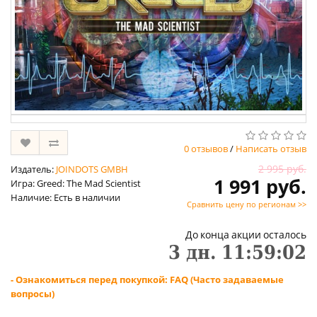
0 отзывов
/
Написать отзыв
2 995 руб.
Издатель:
JOINDOTS GMBH
1 991 руб.
Игра: Greed: The Mad Scientist
Наличие: Есть в наличии
Сравнить цену по регионам >>
До конца акции осталось
3
дн.
11
:
59
:
02
- Ознакомиться перед покупкой: FAQ (Часто задаваемые
вопросы)