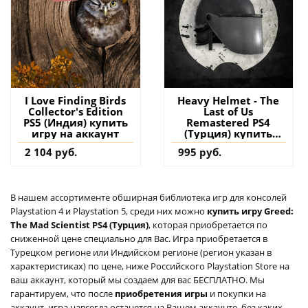
I Love Finding Birds
Heavy Helmet - The
Collector's Edition
Last of Us
PS5 (Индия) купить
Remastered PS4
игру на аккаунт
(Турция) купить
дополнение на
2 104 руб.
995 руб.
аккаунт
В нашем ассортименте обширная библиотека игр для консолей
Playstation 4 и Playstation 5, среди них можно
купить игру Greed:
The Mad Scientist PS4 (Турция)
, которая приобретается по
сниженной цене специально для Вас. Игра приобретается в
Турецком регионе или Индийском регионе (регион указан в
характеристиках) по цене, ниже Российского Playstation Store на
ваш аккаунт, который мы создаем для вас БЕСПЛАТНО. Мы
гарантируем, что после
приобретения игры
и покупки на
аккаунт, игра навсегда останется на Вашем аккаунте, без каких-