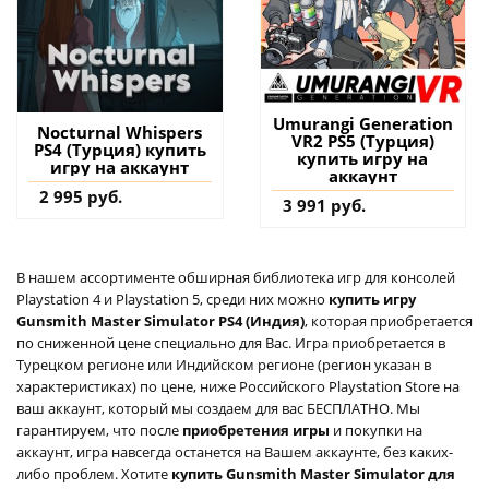
Umurangi Generation
Nocturnal Whispers
VR2 PS5 (Турция)
PS4 (Турция) купить
купить игру на
игру на аккаунт
аккаунт
2 995 руб.
3 991 руб.
В нашем ассортименте обширная библиотека игр для консолей
Playstation 4 и Playstation 5, среди них можно
купить игру
Gunsmith Master Simulator PS4 (Индия)
, которая приобретается
по сниженной цене специально для Вас. Игра приобретается в
Турецком регионе или Индийском регионе (регион указан в
характеристиках) по цене, ниже Российского Playstation Store на
ваш аккаунт, который мы создаем для вас БЕСПЛАТНО. Мы
гарантируем, что после
приобретения игры
и покупки на
аккаунт, игра навсегда останется на Вашем аккаунте, без каких-
либо проблем. Хотите
купить Gunsmith Master Simulator для