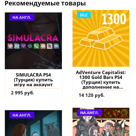
Рекомендуемые товары
DLC
НА АНГЛ.
AdVenture Capitalist:
SIMULACRA PS4
1300 Gold Bars PS4
(Турция) купить
(Турция) купить
игру на аккаунт
дополнение на
аккаунт
2 995 руб.
14 120 руб.
НА АНГЛ.
НА АНГЛ.