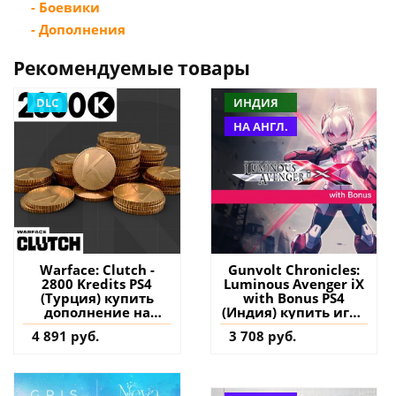
- Боевики
- Дополнения
Рекомендуемые товары
DLC
ИНДИЯ
НА АНГЛ.
Warface: Clutch -
Gunvolt Chronicles:
2800 Kredits PS4
Luminous Avenger iX
(Турция) купить
with Bonus PS4
дополнение на
(Индия) купить игру
аккаунт
на аккаунт
4 891 руб.
3 708 руб.