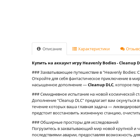
Описание
Характеристики
Отзывов
Купить на аккаунт игру Heavenly Bodies - Cleanup D
### Захватывающее путешествие в "Heavenly Bodies: Cl
Откройте для себя фантастическое приключение в ми
насыщенное дополнение —
Cleanup DLC
, которое пе
### Семидневное испытание на новой космической с
Дополнение "Cleanup DLC" предлагает вам окунуться 
течение которых ваша главная задача — ликвидирова
предстоит восстановить жизненную станцию, очистить
### Обширные просторы для исследований
Погрузитесь в захватывающий мир новой крупной и ч
последствиями аварии, предоставляя возможность для