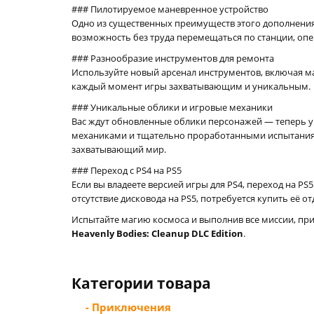
### Пилотируемое маневренное устройство
Одно из существенных преимуществ этого дополнения
возможность без труда перемещаться по станции, опе
### Разнообразие инструментов для ремонта
Используйте новый арсенал инструментов, включая маг
каждый момент игры захватывающим и уникальным.
### Уникальные облики и игровые механики
Вас ждут обновленные облики персонажей — теперь у
механиками и тщательно проработанными испытаниям
захватывающий мир.
### Переход с PS4 на PS5
Если вы владеете версией игры для PS4, переход на PS
отсутствие дисковода на PS5, потребуется купить её 
Испытайте магию космоса и выполнив все миссии, пр
Heavenly Bodies: Cleanup DLC Edition
.
Категории товара
- Приключения