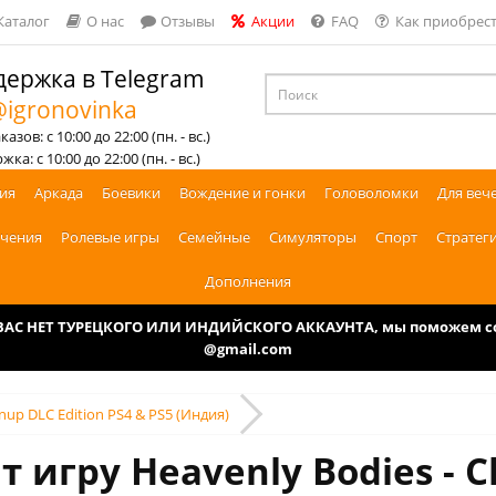
Каталог
О нас
Отзывы
Акции
FAQ
Как приобрест
ержка в Telegram
igronovinka
азов: с 10:00 до 22:00 (пн. - вс.)
ка: с 10:00 до 22:00 (пн. - вс.)
ия
Аркада
Боевики
Вождение и гонки
Головоломки
Для веч
чения
Ролевые игры
Семейные
Симуляторы
Спорт
Стратег
Дополнения
У ВАС НЕТ ТУРЕЦКОГО ИЛИ ИНДИЙСКОГО АККАУНТА, мы поможем соз
@gmail.com
anup DLC Edition PS4 & PS5 (Индия)
 игру Heavenly Bodies - C