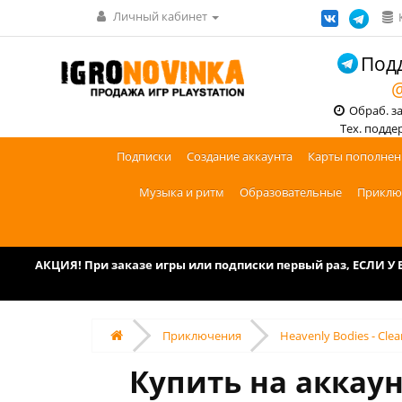
Личный кабинет
Подд
@
Обраб. зак
Тех. поддерж
Подписки
Создание аккаунта
Карты пополнен
Музыка и ритм
Образовательные
Приклю
АКЦИЯ! При заказе игры или подписки первый раз, ЕСЛИ 
Приключения
Heavenly Bodies - Cle
Купить на аккаунт