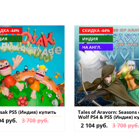
ДКА -44%
СКИДКА -44%
ДИЯ
ИНДИЯ
НА АНГЛ.
sak PS5 (Индия) купить
Tales of Aravorn: Seasons 
Wolf PS4 & PS5 (Индия) к
04 руб.
3 708 руб.
игру на аккаунт
2 104 руб.
3 708 руб