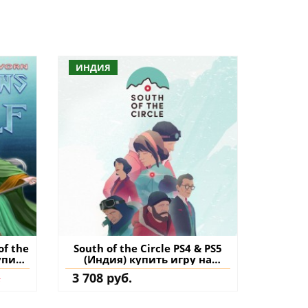
ИНДИЯ
of the
South of the Circle PS4 & PS5
упить
(Индия) купить игру на
аккаунт
.
3 708 руб.