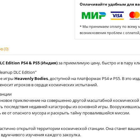
Оплачивайте удобным для вас
* Мы принимаем оплату по всему ми
возникновения проблем с оплатой
 (0)
LC Edition PS4 & PS5 (Индия)
за приемлимую цену, быстро и в пару кли
eanup DLC Edition"
ре игры
Heavenly Bodies
, доступной на платформах PS4 и PS5. В это и
реносит игроков в сердце космических испытаний.
танции
в новое приключение на совершенно другой масштабной космической 
ть последствия недавней катастрофы из основной игры. Вооруживши
 ее от опасного мусора и раскрыть тайну провалившейся миссии.
астично открытой территории космической станции. Она станет ваши
 вдумчивого изучения каждого закоулка.