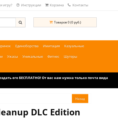
и игру?
Инструкции
Корзина
Контакты
Товаров 0 (0 руб.)
еринок
Единоборства
Имитация
Казуальные
ии
Ужасы
Уникальные
Фитнес
Шутеры
дать его БЕСПЛАТНО! От вас нам нужна только почта вида
leanup DLC Edition