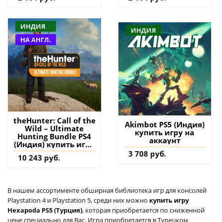
ИНДИЯ
ИНДИЯ
НА АНГЛ.
theHunter: Call of the
Akimbot PS5 (Индия)
Wild – Ultimate
купить игру на
Hunting Bundle PS4
аккаунт
(Индия) купить игру
на аккаунт
3 708 руб.
10 243 руб.
В нашем ассортименте обширная библиотека игр для консолей
Playstation 4 и Playstation 5, среди них можно
купить игру
Hexapoda PS5 (Турция)
, которая приобретается по сниженной
цене специально для Вас. Игра приобретается в Турецком