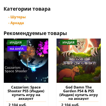
Категории товара
- Шутеры
- Аркада
Рекомендуемые товары
ИНДИЯ
ИНДИЯ
НА АНГЛ.
Cazzarion: Space
God Damn The
Shooter PS5 (Индия)
Garden PS4 & PS5
купить игру на
(Индия) купить игру
аккаунт
на аккаунт
2 104 руб.
2 104 руб.