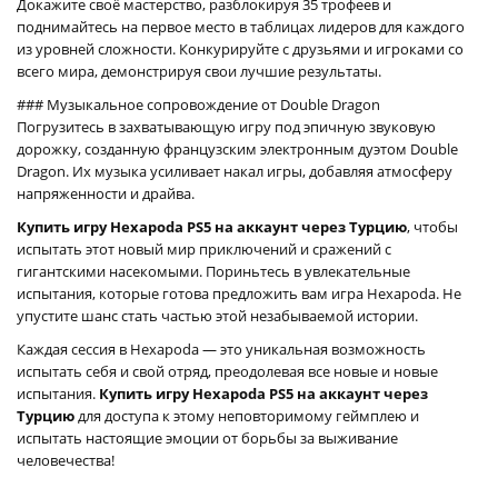
Докажите своё мастерство, разблокируя 35 трофеев и
поднимайтесь на первое место в таблицах лидеров для каждого
из уровней сложности. Конкурируйте с друзьями и игроками со
всего мира, демонстрируя свои лучшие результаты.
### Музыкальное сопровождение от Double Dragon
Погрузитесь в захватывающую игру под эпичную звуковую
дорожку, созданную французским электронным дуэтом Double
Dragon. Их музыка усиливает накал игры, добавляя атмосферу
напряженности и драйва.
Купить игру Hexapoda PS5 на аккаунт через Турцию
, чтобы
испытать этот новый мир приключений и сражений с
гигантскими насекомыми. Пориньтесь в увлекательные
испытания, которые готова предложить вам игра Hexapoda. Не
упустите шанс стать частью этой незабываемой истории.
Каждая сессия в Hexapoda — это уникальная возможность
испытать себя и свой отряд, преодолевая все новые и новые
испытания.
Купить игру Hexapoda PS5 на аккаунт через
Турцию
для доступа к этому неповторимому геймплею и
испытать настоящие эмоции от борьбы за выживание
человечества!