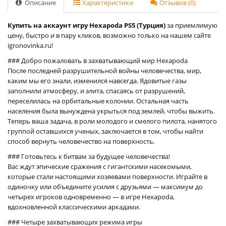
Описание
Характеристики
Отзывов (0)
Купить на аккаунт игру Hexapoda PS5 (Турция)
за приемлимую
цену, быстро и в пару кликов, возможно только на нашем сайте
igronovinka.ru!
### Добро пожаловать в захватывающий мир Hexapoda
После последней разрушительной войны человечества, мир,
каким мы его знали, изменился навсегда. Ядовитые газы
заполнили атмосферу, и элита, спасаясь от разрушений,
переселилась на орбитальные колонии. Остальная часть
населения была вынуждена укрыться под землей, чтобы выжить.
Теперь ваша задача, в роли молодого и смелого пилота, нанятого
группой оставшихся ученых, заключается в том, чтобы найти
способ вернуть человечество на поверхность.
### Готовьтесь к битвам за будущее человечества!
Вас ждут эпические сражения с гигантскими насекомыми,
которые стали настоящими хозяевами поверхности. Играйте в
одиночку или объедините усилия с друзьями — максимум до
четырех игроков одновременно — в игре Hexapoda,
вдохновленной классическими аркадами.
### Четыре захватывающих режима игры