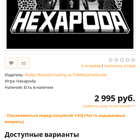
0 отзывов
/
Написать отзыв
Издатель:
Maïlys Brouste trading as TOMAGameStudio
Игра: Hexapoda
Наличие: Есть в наличии
2 995 руб.
Сравнить цену по регионам >>
- Ознакомиться перед покупкой: FAQ (Часто задаваемые
вопросы)
Доступные варианты