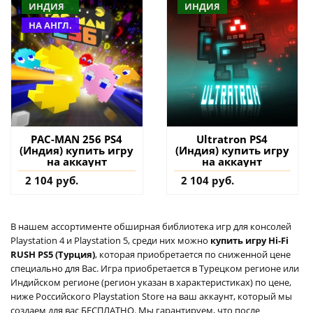
ИНДИЯ
ИНДИЯ
НА АНГЛ.
PAC-MAN 256 PS4
Ultratron PS4
(Индия) купить игру
(Индия) купить игру
на аккаунт
на аккаунт
2 104 руб.
2 104 руб.
В нашем ассортименте обширная библиотека игр для консолей
Playstation 4 и Playstation 5, среди них можно
купить игру Hi-Fi
RUSH PS5 (Турция)
, которая приобретается по сниженной цене
специально для Вас. Игра приобретается в Турецком регионе или
Индийском регионе (регион указан в характеристиках) по цене,
ниже Российского Playstation Store на ваш аккаунт, который мы
создаем для вас БЕСПЛАТНО. Мы гарантируем, что после