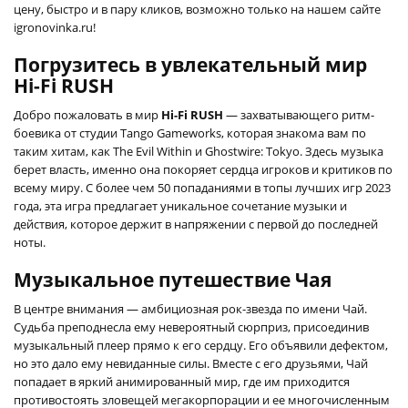
цену, быстро и в пару кликов, возможно только на нашем сайте
igronovinka.ru!
Погрузитесь в увлекательный мир
Hi-Fi RUSH
Добро пожаловать в мир
Hi-Fi RUSH
— захватывающего ритм-
боевика от студии Tango Gameworks, которая знакома вам по
таким хитам, как The Evil Within и Ghostwire: Tokyo. Здесь музыка
берет власть, именно она покоряет сердца игроков и критиков по
всему миру. С более чем 50 попаданиями в топы лучших игр 2023
года, эта игра предлагает уникальное сочетание музыки и
действия, которое держит в напряжении с первой до последней
ноты.
Музыкальное путешествие Чая
В центре внимания — амбициозная рок-звезда по имени Чай.
Судьба преподнесла ему невероятный сюрприз, присоединив
музыкальный плеер прямо к его сердцу. Его объявили дефектом,
но это дало ему невиданные силы. Вместе с его друзьями, Чай
попадает в яркий анимированный мир, где им приходится
противостоять зловещей мегакорпорации и ее многочисленным