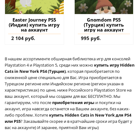
Easter Journey PS5
Gnomdom PS5
(Индия) купить игру
(Турция) купить
на аккаунт
игру на аккаунт
2 104 руб.
995 руб.
В нашем ассортименте обширная библиотека игр для консолей
Playstation 4 и Playstation 5, среди них можно
купить игру Hidden
Cats in New York PS4 (Турция)
, которая приобретается по
сниженной цене специально для Вас. Игра приобретается в
Турецком регионе или Индийском регионе (регион указан в
характеристиках) по цене, ниже Российского Playstation Store на
ваш аккаунт, который мы создаем для вас БЕСПЛАТНО. Мы
гарантируем, что после
приобретения игры
и покупки на
аккаунт, игра навсегда останется на Вашем аккаунте, без каких-
либо проблем. Хотите
купить Hidden Cats in New York для PS4
или PS5
? Заказывайте скорее и в кратчайшие сроки игра будет у
вас на аккаунте) И заранее, приятной Вам игры)