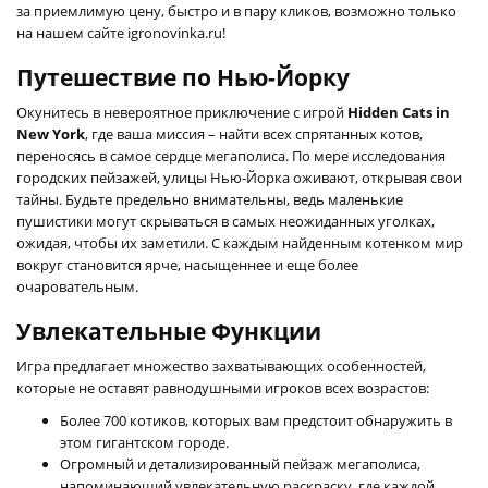
за приемлимую цену, быстро и в пару кликов, возможно только
на нашем сайте igronovinka.ru!
Путешествие по Нью-Йорку
Окунитесь в невероятное приключение с игрой
Hidden Cats in
New York
, где ваша миссия – найти всех спрятанных котов,
переносясь в самое сердце мегаполиса. По мере исследования
городских пейзажей, улицы Нью-Йорка оживают, открывая свои
тайны. Будьте предельно внимательны, ведь маленькие
пушистики могут скрываться в самых неожиданных уголках,
ожидая, чтобы их заметили. С каждым найденным котенком мир
вокруг становится ярче, насыщеннее и еще более
очаровательным.
Увлекательные Функции
Игра предлагает множество захватывающих особенностей,
которые не оставят равнодушными игроков всех возрастов:
Более 700 котиков, которых вам предстоит обнаружить в
этом гигантском городе.
Огромный и детализированный пейзаж мегаполиса,
напоминающий увлекательную раскраску, где каждой