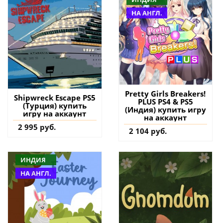
НА АНГЛ.
Pretty Girls Breakers!
Shipwreck Escape PS5
PLUS PS4 & PS5
(Турция) купить
(Индия) купить игру
игру на аккаунт
на аккаунт
2 995 руб.
2 104 руб.
ИНДИЯ
НА АНГЛ.