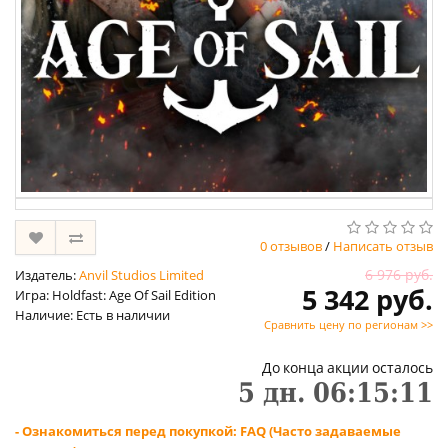
0 отзывов
/
Написать отзыв
6 976 руб.
Издатель:
Anvil Studios Limited
5 342 руб.
Игра: Holdfast: Age Of Sail Edition
Наличие: Есть в наличии
Сравнить цену по регионам >>
До конца акции осталось
5
дн.
06
:
15
:
10
- Ознакомиться перед покупкой: FAQ (Часто задаваемые