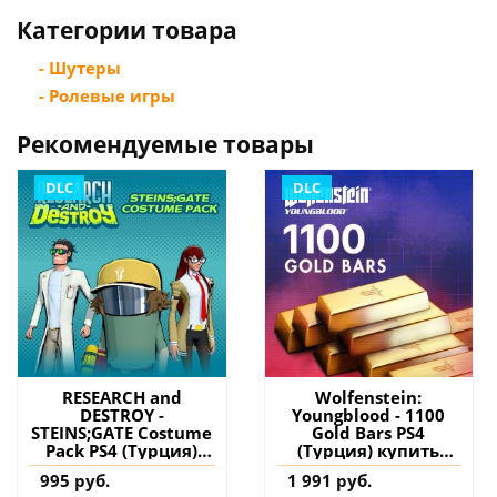
Категории товара
- Шутеры
- Ролевые игры
Рекомендуемые товары
DLC
DLC
RESEARCH and
Wolfenstein:
DESTROY -
Youngblood - 1100
STEINS;GATE Costume
Gold Bars PS4
Pack PS4 (Турция)
(Турция) купить
купить дополнение
дополнение на
995 руб.
1 991 руб.
на аккаунт
аккаунт