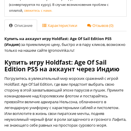
(конвертируется по курсу). В случае возникновения проблем с
оплатой,
свяжитесь с нами.
Описание
Характеристики
Отзывов (0)
Купить на аккаунт игру Holdfast: Age Of Sail Edition PS5
(Индия)
за приемлимую цену, быстро и в пару кликов, возможно
только на нашем сайте igronovinka.ru!
Купить игру Holdfast: Age Of Sail
Edition PS5 на аккаунт через Индию
Погрузитесь в увлекательный мир морских сражений с игрой
Holdfast: Age Of Sail Edition, где вам предстоит выбрать свою
сторону в этой захватывающей эпохе парусов и пушек. Примите
командование над Королевским флотом и постарайтесь
превзойти величие адмирала Нельсона, облаченного в
легендарную униформу с характерными саблей и пистолетом.
Или воплотите в жизнь свои пиратские мечты, подняв
неумолимый черный флаг в роли загадочного и грозного Лафита,
не знающего себе равных на просторах сурового моря.