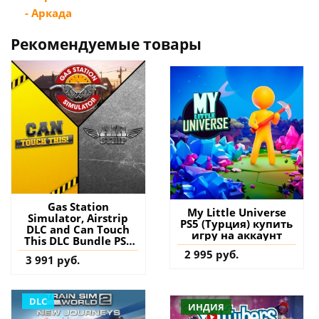
- Аркада
Рекомендуемые товары
Gas Station
My Little Universe
Simulator, Airstrip
PS5 (Турция) купить
DLC and Can Touch
игру на аккаунт
This DLC Bundle PS4
(Турция) купить
2 995 руб.
3 991 руб.
игру на аккаунт
DLC
ИНДИЯ