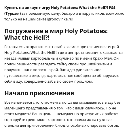
Купить на аккаунт игру Holy Potatoes: What the Hell?! PS4
(Турция)
за приемлимую цену, быстро и в пару кликов, возможно
только на нашем сайте igronovinka.ru!
Погружение в мир Holy Potatoes:
What the Hell?!
Готовьтесь отправиться в незабываемое приключение с игрой
Holy Potatoes: What the Hell?!, где в центре внимания оказывается
незадачливый картофельный кулинар по имени Крахх Мал. Он
полон решимости разгадать тайну своей прошлой жизни и
получить шанс попасть в рай. Вас ждет удивительное
путешествие в мир, где картофельное сообщество обнаружило
себя в аду, совершенно забыв о своем прошлом.
Начало приключения
Всё начинается с того момента, когда вы оказываетесь в аду без
малейшего представления о том, что с вами случилось. Но не
стоит медлить! Ваша цель — немедленно приступить к работе:
сортируйте грешников-картошек, отправляя их на нужные
станции для приготовления блюд, способных очаровать богов.