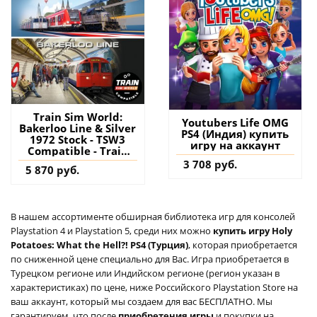
Train Sim World:
Youtubers Life OMG
Bakerloo Line & Silver
PS4 (Индия) купить
1972 Stock - TSW3
игру на аккаунт
Compatible - Train
Sim World 3 PS4 & PS5
3 708 руб.
5 870 руб.
(Турция) купить
дополнение на
аккаунт
В нашем ассортименте обширная библиотека игр для консолей
Playstation 4 и Playstation 5, среди них можно
купить игру Holy
Potatoes: What the Hell?! PS4 (Турция)
, которая приобретается
по сниженной цене специально для Вас. Игра приобретается в
Турецком регионе или Индийском регионе (регион указан в
характеристиках) по цене, ниже Российского Playstation Store на
ваш аккаунт, который мы создаем для вас БЕСПЛАТНО. Мы
гарантируем, что после
приобретения игры
и покупки на