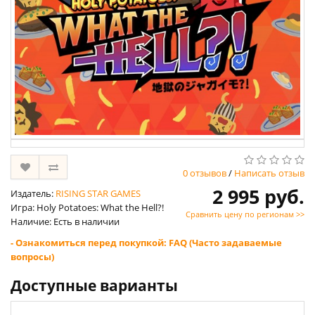
0 отзывов
/
Написать отзыв
2 995 руб.
Издатель:
RISING STAR GAMES
Игра: Holy Potatoes: What the Hell?!
Сравнить цену по регионам >>
Наличие: Есть в наличии
- Ознакомиться перед покупкой: FAQ (Часто задаваемые
вопросы)
Доступные варианты