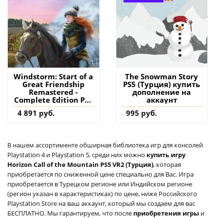
Windstorm: Start of a
The Snowman Story
Great Friendship
PS5 (Турция) купить
Remastered -
дополнение на
Complete Edition PS5
аккаунт
(Турция) купить
4 891 руб.
995 руб.
игру на аккаунт
В нашем ассортименте обширная библиотека игр для консолей
Playstation 4 и Playstation 5, среди них можно
купить игру
Horizon Call of the Mountain PS5 VR2 (Турция)
, которая
приобретается по сниженной цене специально для Вас. Игра
приобретается в Турецком регионе или Индийском регионе
(регион указан в характеристиках) по цене, ниже Российского
Playstation Store на ваш аккаунт, который мы создаем для вас
БЕСПЛАТНО. Мы гарантируем, что после
приобретения игры
и