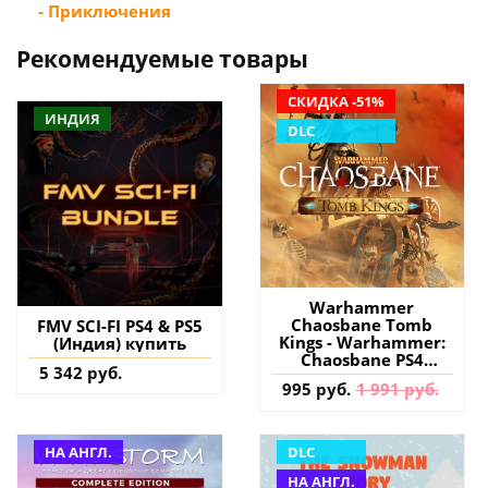
- Приключения
Рекомендуемые товары
СКИДКА -51%
ИНДИЯ
DLC
Warhammer
Chaosbane Tomb
FMV SCI-FI PS4 & PS5
Kings - Warhammer:
(Индия) купить
Chaosbane PS4
5 342 руб.
(Турция) купить
995 руб.
1 991 руб.
дополнение на
аккаунт
НА АНГЛ.
DLC
НА АНГЛ.