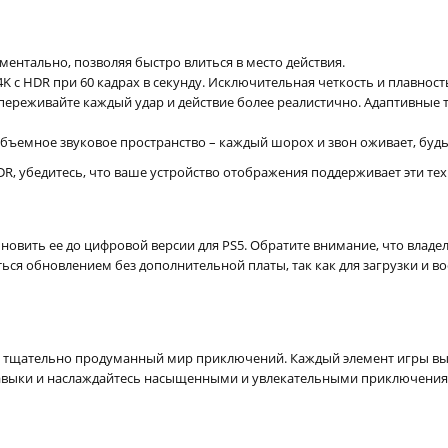
ентально, позволяя быстро влиться в место действия.
 с HDR при 60 кадрах в секунду. Исключительная четкость и плавнос
переживайте каждый удар и действие более реалистично. Адаптивные 
бъемное звуковое пространство – каждый шорох и звон оживает, будь 
DR, убедитесь, что ваше устройство отображения поддерживает эти те
 обновить ее до цифровой версии для PS5. Обратите внимание, что влад
ться обновлением без дополнительной платы, так как для загрузки и 
 в тщательно продуманный мир приключений. Каждый элемент игры в
и навыки и наслаждайтесь насыщенными и увлекательными приключени