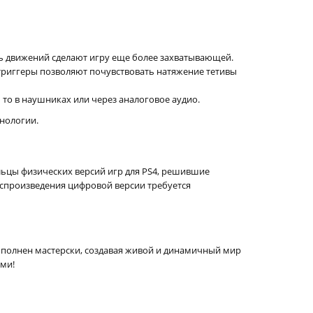
ть движений сделают игру еще более захватывающей.
триггеры позволяют почувствовать натяжение тетивы
то в наушниках или через аналоговое аудио.
хнологии.
ельцы физических версий игр для PS4, решившие
воспроизведения цифровой версии требуется
ыполнен мастерски, создавая живой и динамичный мир
ями!