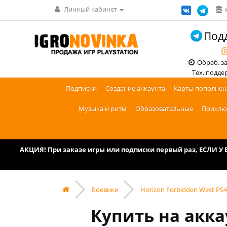
Личный кабинет
Подд
@
Обраб. зак
Тех. поддерж
Подписки
Создание аккаунта
Карты пополнен
Музыка и ритм
Образовательные
Приклю
АКЦИЯ! При заказе игры или подписки первый раз, ЕСЛИ 
Боевики
Horizon Forbidden West PS4
Купить на аккау