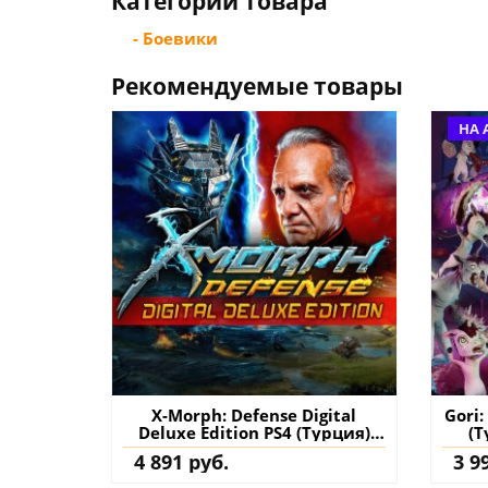
Категории товара
- Боевики
Рекомендуемые товары
НА 
X-Morph: Defense Digital
Gori:
Deluxe Edition PS4 (Турция)
(Т
купить игру на аккаунт
4 891 руб.
3 9