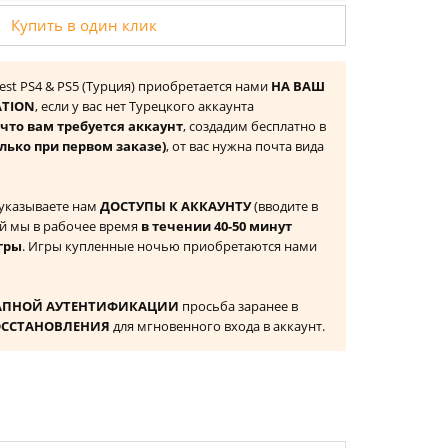
Купить в один клик
est PS4 & PS5 (Турция) приобретается нами
НА ВАШ
ATION
, если у вас нет Турецкого аккаунта
то вам требуется аккаунт
, создадим бесплатно в
лько при первом заказе)
, от вас нужна почта вида
 указываете нам
ДОСТУПЫ К АККАУНТУ
(вводите в
й мы в рабочее время
в течении 40-50 минут
гры
. Игры купленные ночью приобретаются нами
АПНОЙ АУТЕНТИФИКАЦИИ
просьба заранее в
ОССТАНОВЛЕНИЯ
для мгновенного входа в аккаунт.