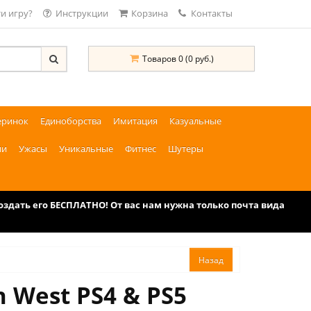
и игру?
Инструкции
Корзина
Контакты
Товаров 0 (0 руб.)
еринок
Единоборства
Имитация
Казуальные
ии
Ужасы
Уникальные
Фитнес
Шутеры
дать его БЕСПЛАТНО! От вас нам нужна только почта вида
n West PS4 & PS5