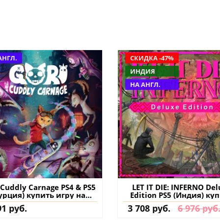
АНГЛ.
СКИДКА -47%
ИНДИЯ
НА АНГЛ.
 Cuddly Carnage PS4 & PS5
LET IT DIE: INFERNO De
урция) купить игру на
Edition PS5 (Индия) ку
аккаунт
91 руб.
3 708 руб.
6 976 руб