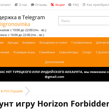
Каталог
О нас
Отзывы
Акции
FAQ
Как приобрест
ержка в Telegram
igronovinka
азов: с 10:00 до 22:00 (пн. - вс.)
ка: с 10:00 до 22:00 (пн. - вс.)
ия
Аркада
Боевики
Вождение и гонки
Головоломки
Для веч
чения
Ролевые игры
Семейные
Симуляторы
Спорт
Стратег
Дополнения
У ВАС НЕТ ТУРЕЦКОГО ИЛИ ИНДИЙСКОГО АККАУНТА, мы поможем соз
@gmail.com
 & PS5 (Турция)
нт игру Horizon Forbidde