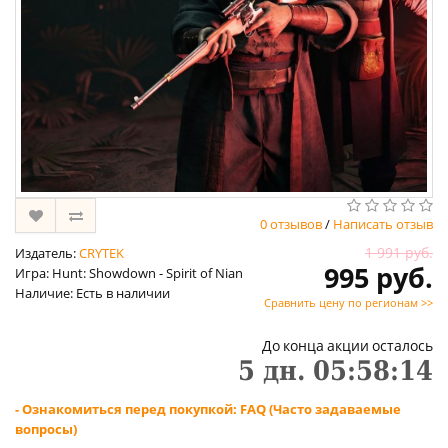
0 отзывов
/
Написать отзыв
1 991 руб.
Издатель:
CRYTEK
995 руб.
Игра: Hunt: Showdown - Spirit of Nian
Наличие: Есть в наличии
Сравнить цену по регионам >>
До конца акции осталось
5
дн.
05
:
58
:
13
- Ознакомиться перед покупкой: FAQ (Часто задаваемые
вопросы)