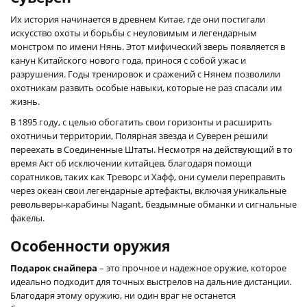
Их история начинается в древнем Китае, где они постигали
искусство охоты и борьбы с неуловимым и легендарным
монстром по имени Нянь. Этот мифический зверь появляется в
канун Китайского нового года, принося с собой ужас и
разрушения. Годы тренировок и сражений с Нянем позволили
охотникам развить особые навыки, которые не раз спасали им
жизнь.
В 1895 году, с целью обогатить свои горизонты и расширить
охотничьи территории, Полярная звезда и Суверен решили
переехать в Соединенные Штаты. Несмотря на действующий в то
время Акт об исключении китайцев, благодаря помощи
соратников, таких как Треворс и Хафф, они сумели переправить
через океан свои легендарные артефакты, включая уникальные
револьверы-карабины Nagant, бездымные обманки и сигнальные
факелы.
Особенности оружия
Подарок снайпера
– это прочное и надежное оружие, которое
идеально подходит для точных выстрелов на дальние дистанции.
Благодаря этому оружию, ни один враг не останется