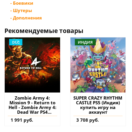
- Боевики
- Шутеры
- Дополнения
Рекомендуемые товары
DLC
ИНДИЯ
Zombie Army 4:
SUPER CRAZY RHYTHM
Mission 9 - Return to
CASTLE PS5 (Индия)
Hell - Zombie Army 4:
купить игру на
Dead War PS4
аккаунт
(Турция) купить
1 991 руб.
3 708 руб.
дополнение на
аккаунт