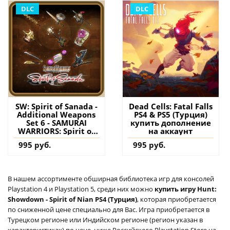
DLC
DLC
SW: Spirit of Sanada -
Dead Cells: Fatal Falls
Additional Weapons
PS4 & PS5 (Турция)
Set 6 - SAMURAI
купить дополнение
WARRIORS: Spirit of
на аккаунт
Sanada PS4 (Турция)
995 руб.
995 руб.
купить дополнение
на аккаунт
В нашем ассортименте обширная библиотека игр для консолей
Playstation 4 и Playstation 5, среди них можно
купить игру Hunt:
Showdown - Spirit of Nian PS4 (Турция)
, которая приобретается
по сниженной цене специально для Вас. Игра приобретается в
Турецком регионе или Индийском регионе (регион указан в
характеристиках) по цене, ниже Российского Playstation Store на