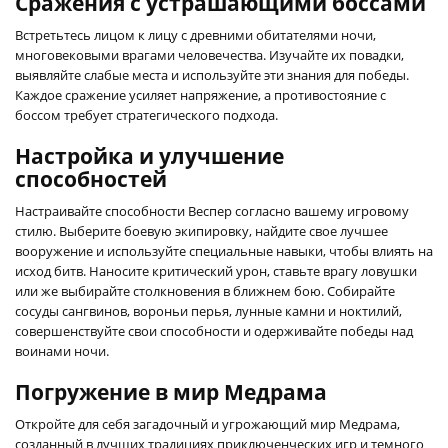
Сражения с устрашающими боссами
Встретьтесь лицом к лицу с древними обитателями ночи,
многовековыми врагами человечества. Изучайте их повадки,
выявляйте слабые места и используйте эти знания для победы.
Каждое сражение усиляет напряжение, а противостояние с
боссом требует стратегического подхода.
Настройка и улучшение
способностей
Настраивайте способности Веспер согласно вашему игровому
стилю. Выберите боевую экипировку, найдите свое лучшее
вооружение и используйте специальные навыки, чтобы влиять на
исход битв. Наносите критический урон, ставьте врагу ловушки
или же выбирайте столкновения в ближнем бою. Собирайте
сосуды сангвинов, вороньи перья, лунные камни и ноктилий,
совершенствуйте свои способности и одерживайте победы над
воинами ночи.
Погружение в мир Медрама
Откройте для себя загадочный и угрожающий мир Медрама,
созданный в лучших традициях приключенческих игр и темного