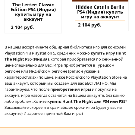
The Letter: Classic
Hidden Cats in Berlin
Edition PS4 (Индия)
PS4 (Индия) купить
купить игру на
игру на аккаунт
аккаунт
2 104 руб.
2 104 руб.
В нашем ассортименте обширная библиотека игр для консолей
Playstation 4 и Playstation 5, среди них можно
купить игру Hunt
The Night PS5 (Индия)
, которая приобретается по сниженной
цене специально для Вас. Игра приобретается в Турецком
регионе или Индийском регионе (регион указан в
характеристиках) по цене, ниже Российского Playstation Store на
ваш аккаунт, который мы создаем для вас БЕСПЛАТНО. Мы
гарантируем, что после
приобретения игры
и покупки на
аккаунт, игра навсегда останется на Вашем аккаунте, без каких-
либо проблем. Хотите
купить Hunt The Night для PS4 или PS5
?
Заказывайте скорее и в кратчайшие сроки игра будет у вас на
аккаунте) И заранее, приятной Вам игры)