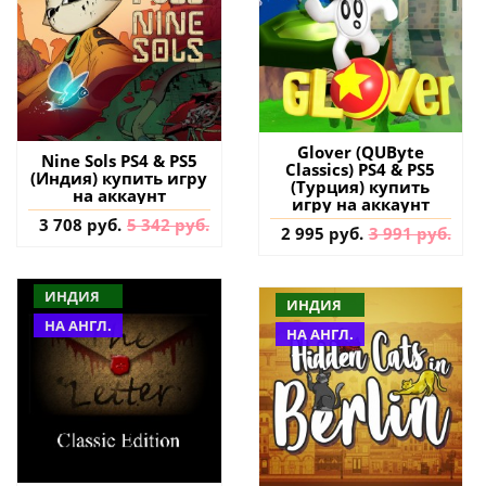
Glover (QUByte
Nine Sols PS4 & PS5
Classics) PS4 & PS5
(Индия) купить игру
(Турция) купить
на аккаунт
игру на аккаунт
3 708 руб.
5 342 руб.
2 995 руб.
3 991 руб.
ИНДИЯ
ИНДИЯ
НА АНГЛ.
НА АНГЛ.