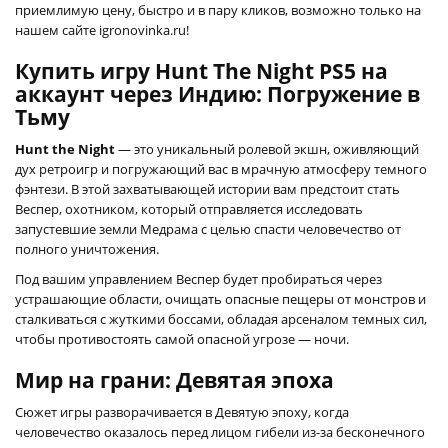
приемлимую цену, быстро и в пару кликов, возможно только на
нашем сайте igronovinka.ru!
Купить игру Hunt The Night PS5 на
аккаунт через Индию: Погружение в
Тьму
Hunt the Night
— это уникальный ролевой экшн, оживляющий
дух ретроигр и погружающий вас в мрачную атмосферу темного
фэнтези. В этой захватывающей истории вам предстоит стать
Веспер, охотником, который отправляется исследовать
запустевшие земли Медрама с целью спасти человечество от
полного уничтожения.
Под вашим управлением Веспер будет пробираться через
устрашающие области, очищать опасные пещеры от монстров и
сталкиваться с жуткими боссами, обладая арсеналом темных сил,
чтобы противостоять самой опасной угрозе — ночи.
Мир на грани: Девятая эпоха
Сюжет игры разворачивается в Девятую эпоху, когда
человечество оказалось перед лицом гибели из-за бесконечного