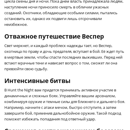
цикла смены дня и ночи. Пока днем власть принадлежала людям,
наступление ночи приносило смерть в обличии ужасных
созданий. Охотники, обладающие особыми силами, пытались
остановить их, однако их подвиги лишь отсрочивали
неизбежное.
Отважное путешествие Веспер
Свет меркнет, и каждый проблеск надежды тает, но Веспер,
охотница по праву и дочь предателя, вступает в бой. Её ждет путь
в мертвые земли, чтобы спасти последних выживших. Перед ней
встают мрачные тени и нависает вопрос о том, сможет ли она
превзойти свою судьбу.
Интенсивные битвы
В Hunt the Night вам придется принимать активное участие в
динамичных и сложных боях. Управляйте вашим арсеналом,
комбинируя оружие и темные силы для ближнего и дальнего боя.
Например, начните с атаки мечом, быстро отступите, а затем
завершите бой, применив дальнобойное оружие. Такой подход
поможет избежать попадания под ответный удар.