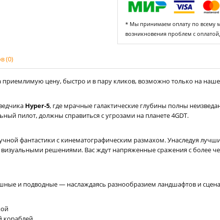
* Мы принимаем оплату по всему ми
возникновения проблем с оплатой
 (0)
 приемлимую цену, быстро и в пару кликов, возможно только на нашем 
зведчика
Hyper-5
, где мрачные галактические глубины полны неизведан
льный пилот, должны справиться с угрозами на планете 4GDT.
учной фантастики с кинематографическим размахом. Унаследуя лучшие 
и визуальными решениями. Вас ждут напряженные сражения с более че
шные и подводные — наслаждаясь разнообразием ландшафтов и сцена
кой
й кораблей