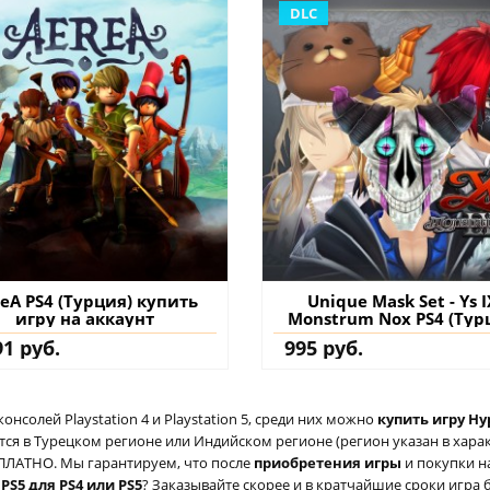
DLC
eA PS4 (Турция) купить
Unique Mask Set - Ys I
игру на аккаунт
Monstrum Nox PS4 (Тур
купить дополнение 
91 руб.
995 руб.
аккаунт
солей Playstation 4 и Playstation 5, среди них можно
купить игру Hyp
ся в Турецком регионе или Индийском регионе (регион указан в характ
ЕСПЛАТНО. Мы гарантируем, что после
приобретения игры
и покупки н
 PS5 для PS4 или PS5
? Заказывайте скорее и в кратчайшие сроки игра б