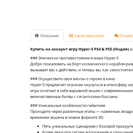
Описание
Характеристики
Отзывов
Купить на аккаунт игру Hyper-5 PS4 & PS5 (Индия)
за
### Эпическое противостояние в мире Hyper-5
Добро пожаловать на борт космического корабля-ра
вызывает вас к действию, и теперь вы, как самостояте
### Осуществите свои мечты о героях в кино
Hyper-5 предлагает игрокам окунуться в атмосферу на
игра сочетает в себе взрывной экшен с современным
величественные битвы с гигантскими боссами.
### Уникальные особенности геймплея
Проходите через различные этапы — наземные, возду
временем экшена в новом формате 3D.
Пять уникальных сценариев с боковой прокрут
Более двадцати систем вооружения и улучшени