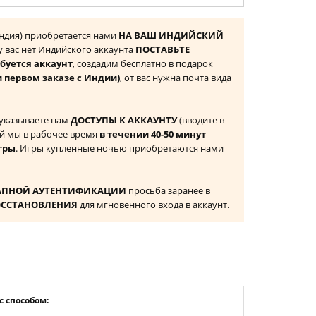
(Индия) приобретается нами
НА ВАШ ИНДИЙСКИЙ
 у вас нет Индийского аккаунта
ПОСТАВЬТЕ
буется аккаунт
, создадим бесплатно в подарок
и первом заказе с Индии)
, от вас нужна почта вида
 указываете нам
ДОСТУПЫ К АККАУНТУ
(вводите в
й мы в рабочее время
в течении 40-50 минут
гры
. Игры купленные ночью приобретаются нами
АПНОЙ АУТЕНТИФИКАЦИИ
просьба заранее в
ОССТАНОВЛЕНИЯ
для мгновенного входа в аккаунт.
 способом: