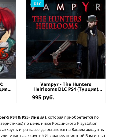
DLC
X:
Vampyr - The Hunters
ция)
Heirlooms DLC PS4 (Турция)
на
купить дополнение на
995 руб.
аккаунт
er-5 PS4 & PS5 (Индия)
, которая приобретается по
еристиках) по цене, ниже Российского Playstation
а аккаунт, игра навсегда останется на Вашем аккаунте,
удет у вас на аккаунте) И заранее, приятной Вам игры)