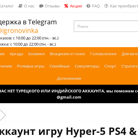
Каталог
О нас
Отзывы
Акции
FAQ
Как приобрест
ержка в Telegram
igronovinka
азов: с 10:00 до 22:00 (пн. - вс.)
ка: с 10:00 до 22:00 (пн. - вс.)
ия
Аркада
Боевики
Вождение и гонки
Головоломки
Для веч
чения
Ролевые игры
Семейные
Симуляторы
Спорт
Стратег
Дополнения
У ВАС НЕТ ТУРЕЦКОГО ИЛИ ИНДИЙСКОГО АККАУНТА, мы поможем соз
@gmail.com
ккаунт игру Hyper-5 PS4 &