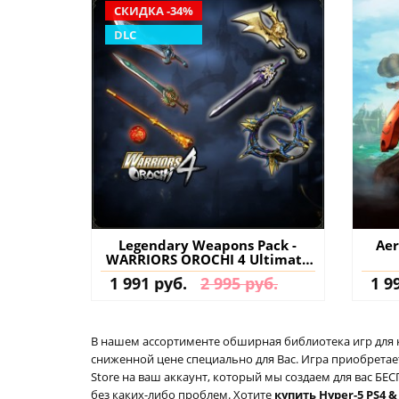
СКИДКА -34%
DLC
Legendary Weapons Pack -
Aer
WARRIORS OROCHI 4 Ultimate
PS4 (Турция) купить
1 991 руб.
2 995 руб.
1 9
дополнение на аккаунт
В нашем ассортименте обширная библиотека игр для кон
сниженной цене специально для Вас. Игра приобретает
Store на ваш аккаунт, который мы создаем для вас Б
без каких-либо проблем. Хотите
купить Hyper-5 PS4 &