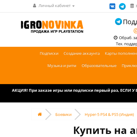
Личный кабинет
Подд
@
Обраб. зак
Тех. поддерж
Подписки
Создание аккаунта
Карты пополнен
Музыка и ритм
Образовательные
Приклю
АКЦИЯ! При заказе игры или подписки первый раз, ЕСЛИ 
Боевики
Hyper-5 PS4 & PS5 (Индия)
Купить на а