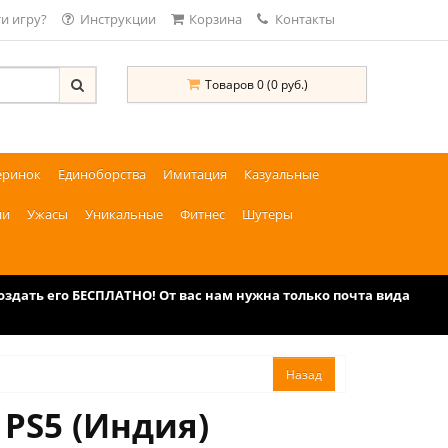
и игру?
Инструкции
Корзина
Контакты
Товаров 0 (0 руб.)
еринок
Единоборства
Имитация
Казуальные
ии
Ужасы
Уникальные
Фитнес
Шутеры
дать его БЕСПЛАТНО! От вас нам нужна только почта вида
 PS5 (Индия)