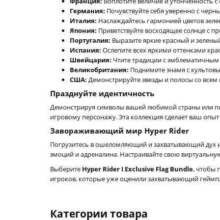
Франция:
Воплотите величие и утонченность с
Германия:
Почувствуйте себя уверенно с черн
Италия:
Наслаждайтесь гармонией цветов зелен
Япония:
Приветствуйте восходящее солнце с пр
Португалия:
Выразите яркие красный и зеленый
Испания:
Ослепите всех яркими оттенками крас
Швейцария:
Чтите традиции с эмблематичным 
Великобритания:
Поднимите знамя с культов
США:
Демонстрируйте звезды и полосы со всем
Празднуйте идентичность
Демонстрируя символы вашей любимой страны или по
игровому персонажу. Эта коллекция сделает ваш опы
Завораживающий мир Hyper Rider
Погрузитесь в ошеломляющий и захватывающий дух и
эмоций и адреналина. Настраивайте свою виртуальную
Выберите
Hyper Rider I Exclusive Flag Bundle
, чтобы 
игроков, которые уже оценили захватывающий геймпле
Категории товара