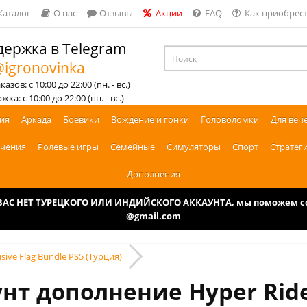
Каталог
О нас
Отзывы
Акции
FAQ
Как приобрест
ержка в Telegram
igronovinka
азов: с 10:00 до 22:00 (пн. - вс.)
ка: с 10:00 до 22:00 (пн. - вс.)
ия
Аркада
Боевики
Вождение и гонки
Головоломки
Для веч
чения
Ролевые игры
Семейные
Симуляторы
Спорт
Стратег
Дополнения
У ВАС НЕТ ТУРЕЦКОГО ИЛИ ИНДИЙСКОГО АККАУНТА, мы поможем соз
@gmail.com
usive Flag Bundle PS5 (Турция)
нт дополнение Hyper Rider 