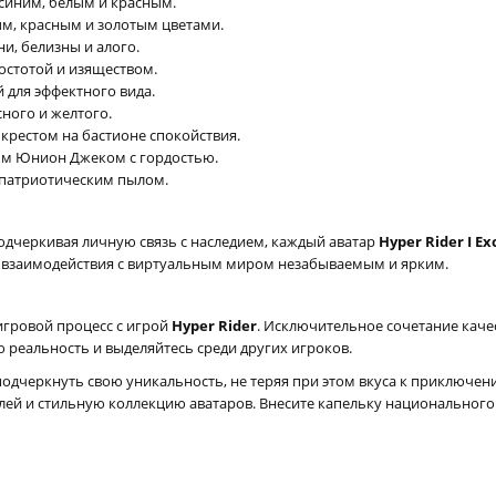
 синим, белым и красным.
ым, красным и золотым цветами.
и, белизны и алого.
остотой и изяществом.
 для эффектного вида.
ного и желтого.
крестом на бастионе спокойствия.
ым Юнион Джеком с гордостью.
 патриотическим пылом.
дчеркивая личную связь с наследием, каждый аватар
Hyper Rider I Ex
т взаимодействия с виртуальным миром незабываемым и ярким.
гровой процесс с игрой
Hyper Rider
. Исключительное сочетание каче
 реальность и выделяйтесь среди других игроков.
подчеркнуть свою уникальность, не теряя при этом вкуса к приключе
й и стильную коллекцию аватаров. Внесите капельку национального 