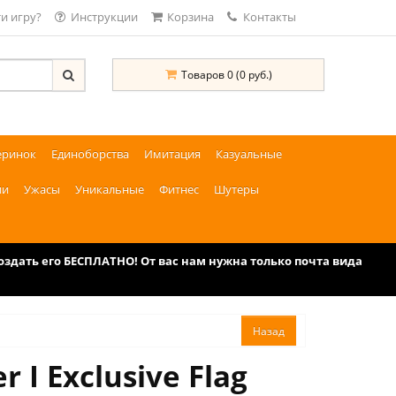
и игру?
Инструкции
Корзина
Контакты
Товаров 0 (0 руб.)
еринок
Единоборства
Имитация
Казуальные
ии
Ужасы
Уникальные
Фитнес
Шутеры
дать его БЕСПЛАТНО! От вас нам нужна только почта вида
I Exclusive Flag