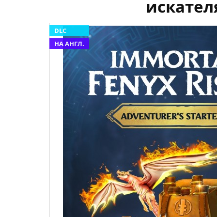
искател
DLC
НА АНГЛ.