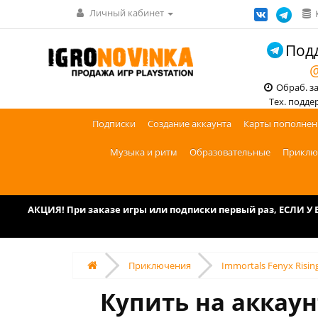
Личный кабинет
Подд
@
Обраб. зак
Тех. поддерж
Подписки
Создание аккаунта
Карты пополнен
Музыка и ритм
Образовательные
Приклю
АКЦИЯ! При заказе игры или подписки первый раз, ЕСЛИ 
Приключения
Immortals Fenyx Risi
Купить на аккаун