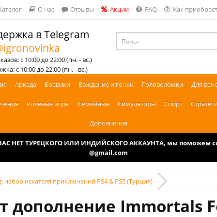
Каталог
О нас
Отзывы
Акции
FAQ
Как приобрест
ержка в Telegram
igronovinka
азов: с 10:00 до 22:00 (пн. - вс.)
ка: с 10:00 до 22:00 (пн. - вс.)
ия
Аркада
Боевики
Вождение и гонки
Головоломки
Для веч
чения
Ролевые игры
Семейные
Симуляторы
Спорт
Стратег
Дополнения
У ВАС НЕТ ТУРЕЦКОГО ИЛИ ИНДИЙСКОГО АККАУНТА, мы поможем соз
@gmail.com
ng: набор искателя приключений PS4 & PS5 (Турция)
т дополнение Immortals Fe