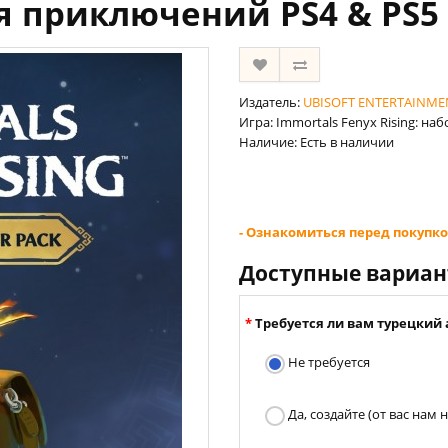
я приключений PS4 & PS5 
Издатель:
UBISOFT ENTERTAINME
Игра: Immortals Fenyx Rising: н
Наличие: Есть в наличии
- Ознакомиться перед покупко
Доступные вариа
Требуется ли вам турецкий 
Не требуется
Да, создайте (от вас нам