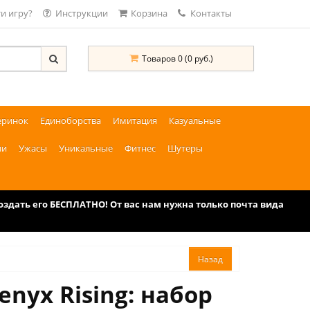
и игру?
Инструкции
Корзина
Контакты
Товаров 0 (0 руб.)
еринок
Единоборства
Имитация
Казуальные
ии
Ужасы
Уникальные
Фитнес
Шутеры
дать его БЕСПЛАТНО! От вас нам нужна только почта вида
nyx Rising: набор