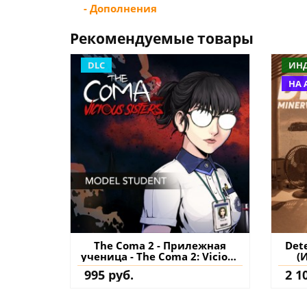
- Дополнения
Рекомендуемые товары
DLC
ИН
НА 
The Coma 2 - Прилежная
Dete
ученица - The Coma 2: Vicious
(
Sisters PS4 (Турция) купить
995 руб.
2 1
дополнение на аккаунт