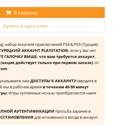
В корзину
Купить в один клик
ing: набор искателя приключений PS4 & PS5 (Турция)
ТУРЕЦКИЙ АККАУНТ PLAYSTATION
, если у вас нет
Е ГАЛОЧКУ ВЫШЕ, что вам требуется аккаунт
,
к
(акция действует только при первом заказе)
, от
com
.
 указываете нам
ДОСТУПЫ К АККАУНТУ
(вводите в
й мы в рабочее время
в течении 40-50 минут
гры
. Игры купленные ночью приобретаются нами
АПНОЙ АУТЕНТИФИКАЦИИ
просьба заранее в
ОССТАНОВЛЕНИЯ
для мгновенного входа в аккаунт.