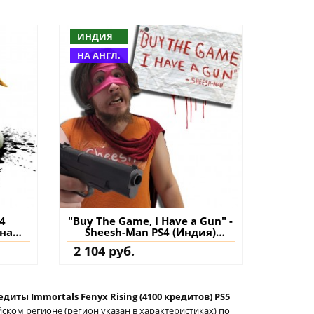
ИНДИЯ
НА АНГЛ.
4
"Buy The Game, I Have a Gun" -
 на
Sheesh-Man PS4 (Индия)
купить игру на аккаунт
2 104 руб.
едиты Immortals Fenyx Rising (4100 кредитов) PS5
ском регионе (регион указан в характеристиках) по