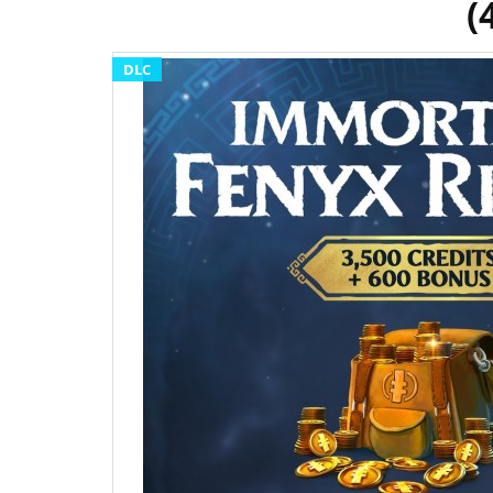
(
DLC