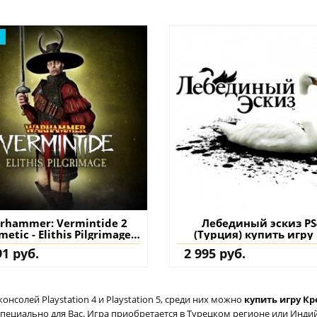
rhammer: Vermintide 2
Лебединый эскиз PS
metic - Elithis Pilgrimage
(Турция) купить игру
PS4 (Турция) купить
аккаунт
91 руб.
2 995 руб.
ополнение на аккаунт
солей Playstation 4 и Playstation 5, среди них можно
купить игру Кр
специально для Вас. Игра приобретается в Турецком регионе или Индий