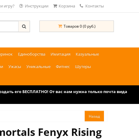
и игру?
Инструкции
Корзина
Контакты
Товаров 0 (0 руб.)
еринок
Единоборства
Имитация
Казуальные
ии
Ужасы
Уникальные
Фитнес
Шутеры
дать его БЕСПЛАТНО! От вас нам нужна только почта вида
rtals Fenyx Rising