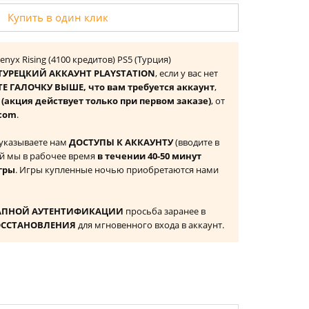
Купить в один клик
nyx Rising (4100 кредитов) PS5 (Турция)
ТУРЕЦКИЙ АККАУНТ PLAYSTATION
, если у вас нет
Е ГАЛОЧКУ ВЫШЕ, что вам требуется аккаунт
,
к
(акция действует только при первом заказе)
, от
com
.
 указываете нам
ДОСТУПЫ К АККАУНТУ
(вводите в
й мы в рабочее время
в течении 40-50 минут
гры
. Игры купленные ночью приобретаются нами
АПНОЙ АУТЕНТИФИКАЦИИ
просьба заранее в
ОССТАНОВЛЕНИЯ
для мгновенного входа в аккаунт.