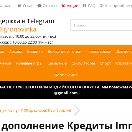
Каталог
О нас
Отзывы
Акции
FAQ
Как приобрест
ержка в Telegram
igronovinka
азов: с 10:00 до 22:00 (пн. - вс.)
ка: с 10:00 до 22:00 (пн. - вс.)
ия
Аркада
Боевики
Вождение и гонки
Головоломки
Для веч
чения
Ролевые игры
Семейные
Симуляторы
Спорт
Стратег
Дополнения
У ВАС НЕТ ТУРЕЦКОГО ИЛИ ИНДИЙСКОГО АККАУНТА, мы поможем соз
@gmail.com
yx Rising (4100 кредитов) PS5 (Турция)
 дополнение Кредиты Immo