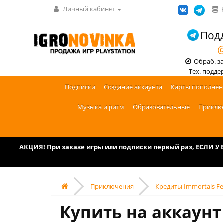
Личный кабинет
Подд
@
Обраб. зак
Тех. поддерж
Подписки
Создание аккаунта
Карты пополнен
Музыка и ритм
Образовательные
Приклю
АКЦИЯ! При заказе игры или подписки первый раз, ЕСЛИ 
Приключения
Кредиты Immortals Fen
Купить на аккаунт