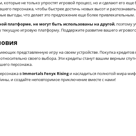
, которые не только упростят игровой процесс, но и сделают его еще
вашего персонажа, чтобы быстрее достичь новых высот и распознават
ые выгоды, что делает это предложение еще более привлекательным.
ой платформе, не могут быть использованы на другой
, поэтому 
текущую игровую платформу. Поддержите развитие вашего игрового 
ловия
имеющих представленную игру на своем устройстве. Покупка кредитов 
относительно своего выбора. Эти кредиты станут вашим верным спутн
ашего персонажа.
персонажа в
Immortals Fenyx Rising
и насладиться полнотой мира миф
бины, и создайте неповторимое приключение вместе с нами!