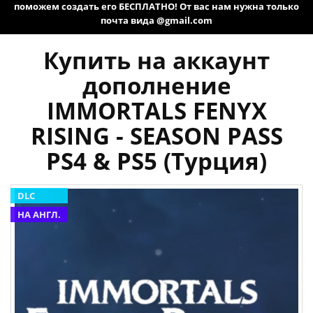
поможем создать его БЕСПЛАТНО! От вас нам нужна только
почта вида @gmail.com
Купить на аккаунт
дополнение
IMMORTALS FENYX
RISING - SEASON PASS
PS4 & PS5 (Турция)
DLC
НА АНГЛ.