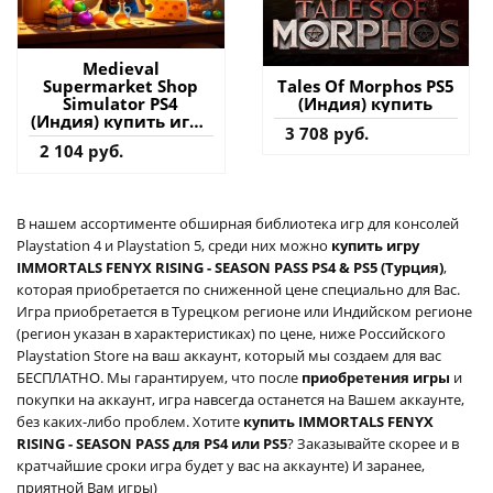
Medieval
Supermarket Shop
Tales Of Morphos PS5
Simulator PS4
(Индия) купить
(Индия) купить игру
3 708 руб.
на аккаунт
2 104 руб.
В нашем ассортименте обширная библиотека игр для консолей
Playstation 4 и Playstation 5, среди них можно
купить игру
IMMORTALS FENYX RISING - SEASON PASS PS4 & PS5 (Турция)
,
которая приобретается по сниженной цене специально для Вас.
Игра приобретается в Турецком регионе или Индийском регионе
(регион указан в характеристиках) по цене, ниже Российского
Playstation Store на ваш аккаунт, который мы создаем для вас
БЕСПЛАТНО. Мы гарантируем, что после
приобретения игры
и
покупки на аккаунт, игра навсегда останется на Вашем аккаунте,
без каких-либо проблем. Хотите
купить IMMORTALS FENYX
RISING - SEASON PASS для PS4 или PS5
? Заказывайте скорее и в
кратчайшие сроки игра будет у вас на аккаунте) И заранее,
приятной Вам игры)