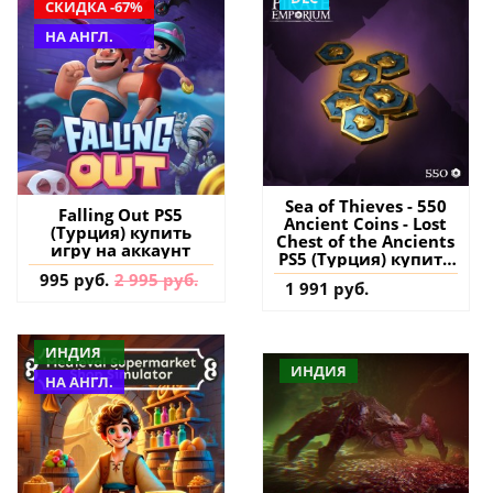
СКИДКА -67%
НА АНГЛ.
Sea of Thieves - 550
Falling Out PS5
Ancient Coins - Lost
(Турция) купить
Chest of the Ancients
игру на аккаунт
PS5 (Турция) купить
дополнение на
995 руб.
2 995 руб.
1 991 руб.
аккаунт
ИНДИЯ
ИНДИЯ
НА АНГЛ.