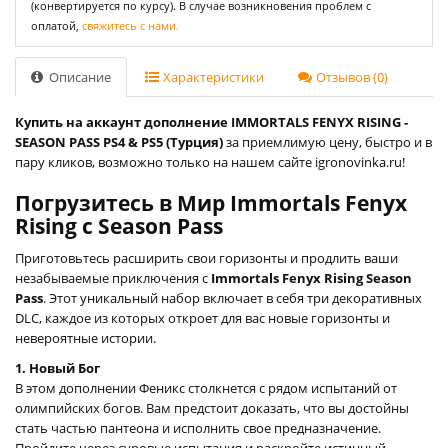
(конвертируется по курсу). В случае возникновения проблем с
оплатой,
свяжитесь с нами.
Описание
Характеристики
Отзывов (0)
Купить на аккаунт дополнение IMMORTALS FENYX RISING -
SEASON PASS PS4 & PS5 (Турция)
за приемлимую цену, быстро и в
пару кликов, возможно только на нашем сайте igronovinka.ru!
Погрузитесь в Мир Immortals Fenyx
Rising с Season Pass
Приготовьтесь расширить свои горизонты и продлить ваши
незабываемые приключения с
Immortals Fenyx Rising Season
Pass
. Этот уникальный набор включает в себя три декоративных
DLC, каждое из которых откроет для вас новые горизонты и
невероятные истории.
1. Новый Бог
В этом дополнении Феникс столкнется с рядом испытаний от
олимпийских богов. Вам предстоит доказать, что вы достойны
стать частью пантеона и исполнить свое предназначение.
Пройдите через суровые испытания и раскройте истинный