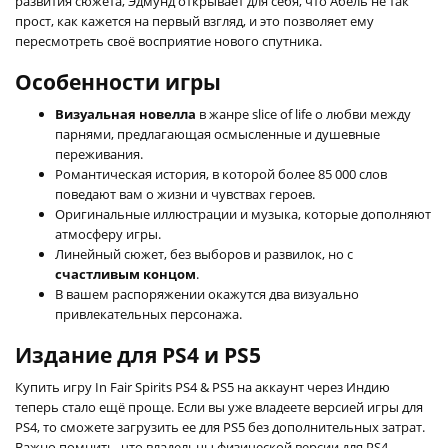
развития сюжета, Эдмунд открывает для себя, что Абель не так
прост, как кажется на первый взгляд, и это позволяет ему
пересмотреть своё восприятие нового спутника.
Особенности игры
Визуальная новелла
в жанре slice of life о любви между
парнями, предлагающая осмысленные и душевные
переживания.
Романтическая история, в которой более 85 000 слов
поведают вам о жизни и чувствах героев.
Оригинальные иллюстрации и музыка, которые дополняют
атмосферу игры.
Линейный сюжет, без выборов и развилок, но с
счастливым концом
.
В вашем распоряжении окажутся два визуально
привлекательных персонажа.
Издание для PS4 и PS5
Купить игру In Fair Spirits PS4 & PS5 на аккаунт через Индию
теперь стало ещё проще. Если вы уже владеете версией игры для
PS4, то сможете загрузить ее для PS5 без дополнительных затрат.
Важно помнить, что владельцы физической версии для PS4