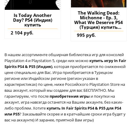
The Walking Dead:
Is Today Another
Michonne - Ep. 3,
Day? PS4 (Индия)
What We Deserve PS4
купить
(Турция) купить
дополнение на
2 104 руб.
995 руб.
аккаунт
В нашем ассортименте обширная библиотека игр для консолей
Playstation 4 и Playstation 5, среди них можно
купить игру In Fair
Spirits PS4 & PS5 (Индия)
, которая приобретается по сниженной
цене специально для Вас. Игра приобретается в Турецком
регионе или Индийском регионе (регион указан в
характеристиках) по цене, ниже Российского Playstation Store на
ваш аккаунт, который мы создаем для вас БЕСПЛАТНО. Мы
гарантируем, что после
приобретения игры
и покупки на
аккаунт, игра навсегда останется на Вашем аккаунте, без каких-
либо проблем. Хотите
купить In Fair Spirits PS4 & PS5 для PS4
или PS5
? Заказывайте скорее и в кратчайшие сроки игра будет у
вас на аккаунте) И заранее, приятной Вам игры)