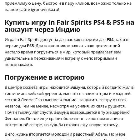
приемлимую цену, быстро и в пару кликов, возможно только на
нашем сайте igronovinka.ru!
Купить игру In Fair Spirits PS4 & PS5 на
аккаунт через Индию
Игра In Fair Spirits доступна для вас как в версии для
PS4
, так и в
версии для
PS5
. Для поклонников захватывающих историй
настало время погрузиться в мир, который предлагает вам
удивительные переживания и встречу с неповторимыми
персонажами.
Погружение в историю
В центре сюжета игры находится Эдмунд, который когда-то жил в
тишине английской деревни, вместе со своим отцом и младшей
сестрой Леофе. Его главное желание - защитить сестру от всех
невзгод. Тем не менее, несмотря на усилия, их связь рушится.
Почти тысячу лет спустя, Эдмунд возвращается в ту же деревню
Фенчапел. Он все еще хранит болезненные воспоминания о
потерянной сестре, но судьба готовит ему новую встречу.
В его жизнь вторгается молодой и радостный Абель. По мере