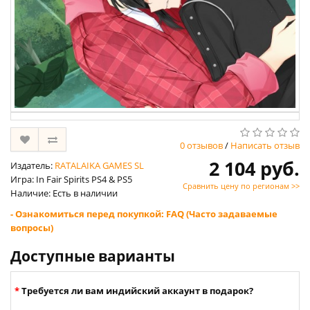
0 отзывов
/
Написать отзыв
2 104 руб.
Издатель:
RATALAIKA GAMES SL
Игра: In Fair Spirits PS4 & PS5
Сравнить цену по регионам >>
Наличие: Есть в наличии
- Ознакомиться перед покупкой: FAQ (Часто задаваемые
вопросы)
Доступные варианты
Требуется ли вам индийский аккаунт в подарок?