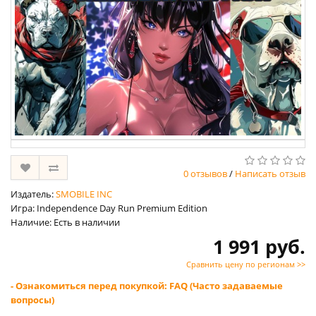
0 отзывов
/
Написать отзыв
Издатель:
SMOBILE INC
Игра: Independence Day Run Premium Edition
Наличие: Есть в наличии
1 991 руб.
Сравнить цену по регионам >>
- Ознакомиться перед покупкой: FAQ (Часто задаваемые
вопросы)