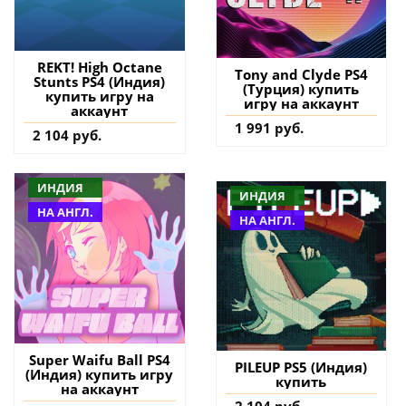
REKT! High Octane
Tony and Clyde PS4
Stunts PS4 (Индия)
(Турция) купить
купить игру на
игру на аккаунт
аккаунт
1 991 руб.
2 104 руб.
ИНДИЯ
ИНДИЯ
НА АНГЛ.
НА АНГЛ.
Super Waifu Ball PS4
PILEUP PS5 (Индия)
(Индия) купить игру
купить
на аккаунт