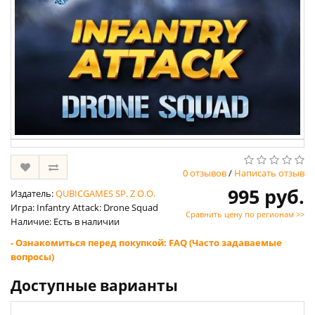
0 отзывов
/
Написать отзыв
995 руб.
Издатель:
QUBICGAMES SP. Z O.O.
Игра: Infantry Attack: Drone Squad
Сравнить цену по регионам >>
Наличие: Есть в наличии
- Ознакомиться перед покупкой: FAQ (Часто задаваемые
вопросы)
Доступные варианты