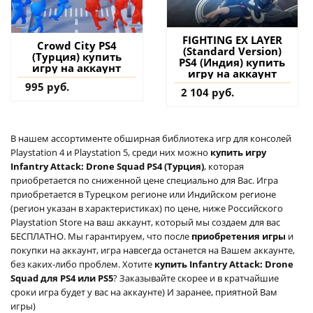
FIGHTING EX LAYER
Crowd City PS4
(Standard Version)
(Турция) купить
PS4 (Индия) купить
игру на аккаунт
игру на аккаунт
995 руб.
2 104 руб.
В нашем ассортименте обширная библиотека игр для консолей
Playstation 4 и Playstation 5, среди них можно
купить игру
Infantry Attack: Drone Squad PS4 (Турция)
, которая
приобретается по сниженной цене специально для Вас. Игра
приобретается в Турецком регионе или Индийском регионе
(регион указан в характеристиках) по цене, ниже Российского
Playstation Store на ваш аккаунт, который мы создаем для вас
БЕСПЛАТНО. Мы гарантируем, что после
приобретения игры
и
покупки на аккаунт, игра навсегда останется на Вашем аккаунте,
без каких-либо проблем. Хотите
купить Infantry Attack: Drone
Squad для PS4 или PS5
? Заказывайте скорее и в кратчайшие
сроки игра будет у вас на аккаунте) И заранее, приятной Вам
игры)