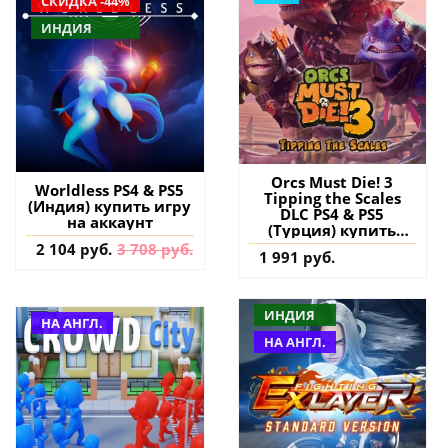
СКИДКА -44%
ИНДИЯ
Orcs Must Die! 3
Worldless PS4 & PS5
Tipping the Scales
(Индия) купить игру
DLC PS4 & PS5
на аккаунт
(Турция) купить
дополнение на
2 104 руб.
3 708 руб.
1 991 руб.
аккаунт
ИНДИЯ
НА АНГЛ.
НА АНГЛ.