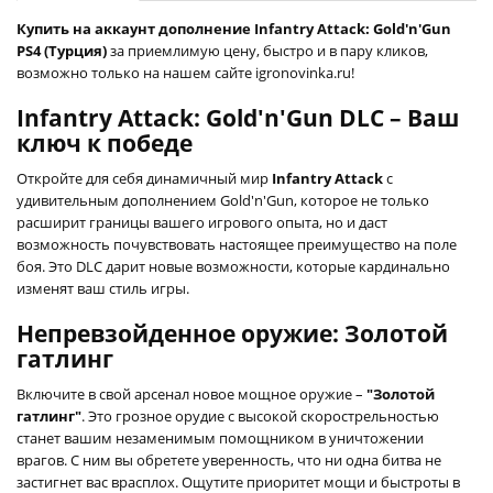
Купить на аккаунт дополнение Infantry Attack: Gold'n'Gun
PS4 (Турция)
за приемлимую цену, быстро и в пару кликов,
возможно только на нашем сайте igronovinka.ru!
Infantry Attack: Gold'n'Gun DLC – Ваш
ключ к победе
Откройте для себя динамичный мир
Infantry Attack
с
удивительным дополнением Gold'n'Gun, которое не только
расширит границы вашего игрового опыта, но и даст
возможность почувствовать настоящее преимущество на поле
боя. Это DLC дарит новые возможности, которые кардинально
изменят ваш стиль игры.
Непревзойденное оружие: Золотой
гатлинг
Включите в свой арсенал новое мощное оружие –
"Золотой
гатлинг"
. Это грозное орудие с высокой скорострельностью
станет вашим незаменимым помощником в уничтожении
врагов. С ним вы обретете уверенность, что ни одна битва не
застигнет вас врасплох. Ощутите приоритет мощи и быстроты в