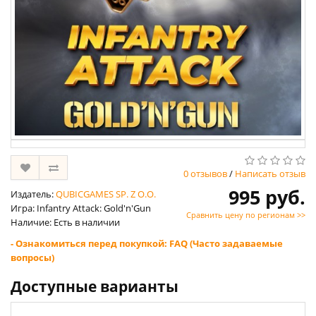
0 отзывов
/
Написать отзыв
995 руб.
Издатель:
QUBICGAMES SP. Z O.O.
Игра: Infantry Attack: Gold'n'Gun
Сравнить цену по регионам >>
Наличие: Есть в наличии
- Ознакомиться перед покупкой: FAQ (Часто задаваемые
вопросы)
Доступные варианты