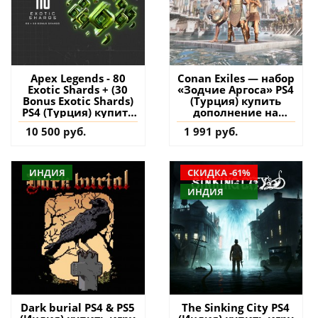
Apex Legends - 80
Conan Exiles — набор
Exotic Shards + (30
«Зодчие Аргоса» PS4
Bonus Exotic Shards)
(Турция) купить
PS4 (Турция) купить
дополнение на
дополнение на
аккаунт
10 500 руб.
1 991 руб.
аккаунт
ИНДИЯ
СКИДКА -61%
ИНДИЯ
Dark burial PS4 & PS5
The Sinking City PS4