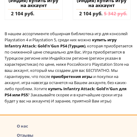
(Индия) купить игру
(Индия) купить игру
на аккаунт
на аккаунт
2 104 руб.
2 104 руб.
5 342 руб.
В нашем ассортименте обширная библиотека игр для консолей
Playstation 4 и Playstation 5, среди них можно
купить игру
Infantry Attack: Gold'n'Gun PS4 (Турция)
, которая приобретается
по сниженной цене специально для Вас. Игра приобретается в
Турецком регионе или Индийском регионе (регион указан в
характеристиках) по цене, ниже Российского Playstation Store на
ваш аккаунт, который мы создаем для вас БЕСПЛАТНО. Мы
гарантируем, что после
приобретения игры
и покупки на
аккаунт, игра навсегда останется на Вашем аккаунте, без каких-
либо проблем. Хотите
купить Infantry Attack: Gold'n'Gun для
PS4 или PS5
? Заказывайте скорее и в кратчайшие сроки игра
будет у вас на аккаунте) И заранее, приятной Вам игры)
О нас
Отзывы